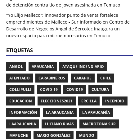
de detención contra tío de joven asesinada en Temuco
"Yo Elijo Malleco": innovador punto de venta fortalece
emprendimientos de Malleco - Sur Informado
en
Centro de
Desarrollo de Negocios Angol de Sercotec inaugura un
nuevo espacio para microempresarios en Temuco
ETIQUETAS
ANGOL
ARAUCANIA
ATAQUE INCENDIARIO
ATENTADO
CARABINEROS
CARAHUE
CHILE
COLLIPULLI
COVID-19
COVID19
CULTURA
EDUCACIÓN
ELECCIONES2021
ERCILLA
INCENDIO
INFORMACIÓN
LA ARAUCANIA
LA ARAUCANÍA
LAARAUCANÍA
LUCIANO RIVAS
MACROZONA SUR
MAPUCHE
MARIO GONZÁLEZ
MUNDO