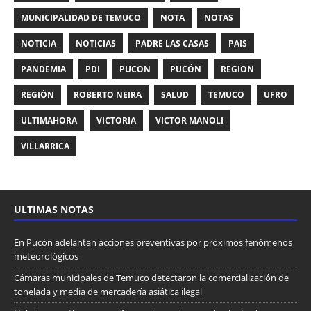
MUNICIPALIDAD DE TEMUCO
NOTA
NOTAS
NOTICIA
NOTICIAS
PADRE LAS CASAS
PAIS
PANDEMIA
PDI
PUCON
PUCÓN
REGION
REGIÓN
ROBERTO NEIRA
SALUD
TEMUCO
UFRO
ULTIMAHORA
VICTORIA
VICTOR MANOLI
VILLARRICA
ULTIMAS NOTAS
En Pucón adelantan acciones preventivas por próximos fenómenos
meteorológicos
Cámaras municipales de Temuco detectaron la comercialización de
tonelada y media de mercadería asiática ilegal