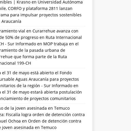
nibles | Krasno
en
Universidad Autónoma
hile, CORFO y plataforma 2811 lanzan
rama para impulsar proyectos sostenibles
a Araucanía
ramiento vial en Curarrehue avanza con
de 50% de progreso en Ruta Internacional
CH - Sur Informado
en
MOP trabaja en el
ramiento de la pasada urbana de
rrehue que forma parte de la Ruta
rnacional 199-CH
 el 31 de mayo está abierto el Fondo
ursable Aguas Araucanía para proyectos
itarios de la región - Sur Informado
en
 el 31 de mayo estará abierta postulación
anciamiento de proyectos comunitarios
so de la joven asesinada en Temuco
a: Fiscalía logra orden de detención contra
uel Ochoa
en
Orden de detención contra
de joven asesinada en Temuco