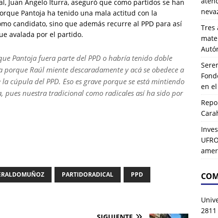
atenc
al, Juan Angelo Iturra, aseguró que como partidos se han
neva
porque Pantoja ha tenido una mala actitud con la
omo candidato, sino que además recurre al PPD para así
Tres 
ue avalada por el partido.
mater
Autó
 que Pantoja fuera parte del PPD o habría tenido doble
Serem
ta porque Raúl miente descaradamente y acá se obedece a
Fond
la cúpula del PPD. Eso es grave porque se está mintiendo
en e
 pues nuestra tradicional como radicales así ha sido por
Repor
Carah
Inves
UFRO 
amer
ERALDOMUÑOZ
PARTIDORADICAL
PPD
COM
Univ
2811
SIGUIENTE