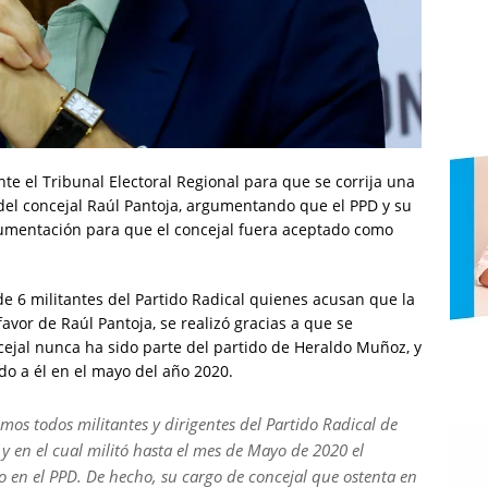
te el Tribunal Electoral Regional para que se corrija una
 del concejal Raúl Pantoja, argumentando que el PPD y su
umentación para que el concejal fuera aceptado como
de 6 militantes del Partido Radical quienes acusan que la
avor de Raúl Pantoja, se realizó gracias a que se
ejal nunca ha sido parte del partido de Heraldo Muñoz, y
ndo a él en el mayo del año 2020.
os todos militantes y dirigentes del Partido Radical de
ó y en el cual militó hasta el mes de Mayo de 2020 el
o en el PPD. De hecho, su cargo de concejal que ostenta en