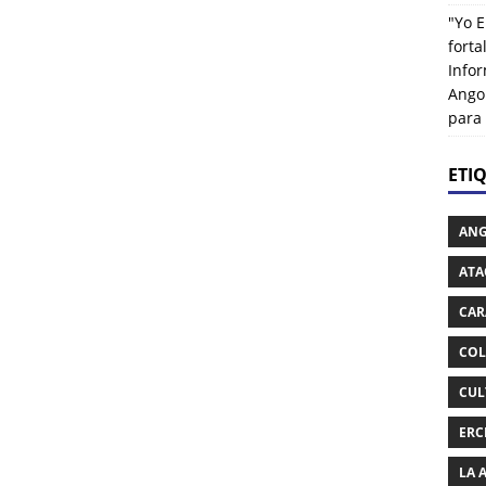
"Yo E
fort
Info
Ango
para
ETI
AN
ATA
CAR
COL
CUL
ERC
LA 