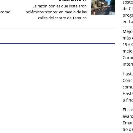
soste
La razón por las que instalaron
de C
a como
polémicos “conos” en medio de las
prog
calles del centro de Temuco
en L
Mejo
más 
199-
mejo
Cura
Inte
Hasta
Conc
comun
Hasta
a fin
El ca
avanz
Eman
tío 