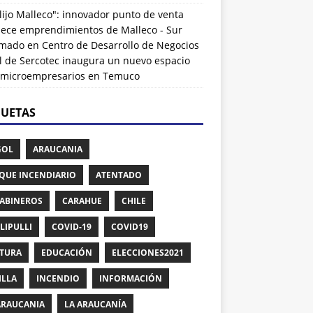
lijo Malleco": innovador punto de venta
alece emprendimientos de Malleco - Sur
rmado
en
Centro de Desarrollo de Negocios
l de Sercotec inaugura un nuevo espacio
 microempresarios en Temuco
QUETAS
GOL
ARAUCANIA
QUE INCENDIARIO
ATENTADO
ABINEROS
CARAHUE
CHILE
LIPULLI
COVID-19
COVID19
TURA
EDUCACIÓN
ELECCIONES2021
ILLA
INCENDIO
INFORMACIÓN
ARAUCANIA
LA ARAUCANÍA