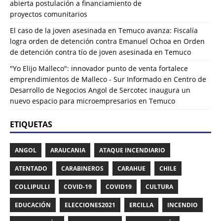
abierta postulación a financiamiento de
proyectos comunitarios
El caso de la joven asesinada en Temuco avanza: Fiscalía
logra orden de detención contra Emanuel Ochoa
en
Orden
de detención contra tío de joven asesinada en Temuco
"Yo Elijo Malleco": innovador punto de venta fortalece
emprendimientos de Malleco - Sur Informado
en
Centro de
Desarrollo de Negocios Angol de Sercotec inaugura un
nuevo espacio para microempresarios en Temuco
ETIQUETAS
ANGOL
ARAUCANIA
ATAQUE INCENDIARIO
ATENTADO
CARABINEROS
CARAHUE
CHILE
COLLIPULLI
COVID-19
COVID19
CULTURA
EDUCACIÓN
ELECCIONES2021
ERCILLA
INCENDIO