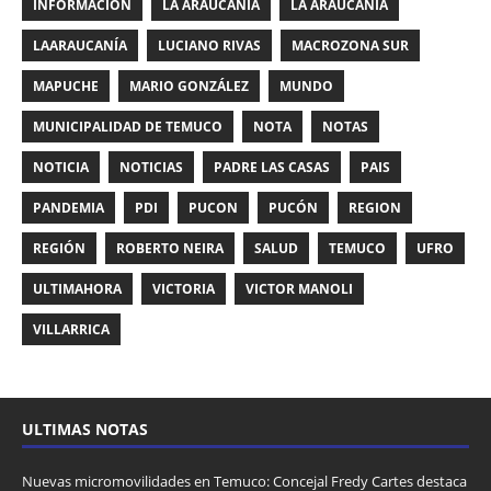
INFORMACIÓN
LA ARAUCANIA
LA ARAUCANÍA
LAARAUCANÍA
LUCIANO RIVAS
MACROZONA SUR
MAPUCHE
MARIO GONZÁLEZ
MUNDO
MUNICIPALIDAD DE TEMUCO
NOTA
NOTAS
NOTICIA
NOTICIAS
PADRE LAS CASAS
PAIS
PANDEMIA
PDI
PUCON
PUCÓN
REGION
REGIÓN
ROBERTO NEIRA
SALUD
TEMUCO
UFRO
ULTIMAHORA
VICTORIA
VICTOR MANOLI
VILLARRICA
ULTIMAS NOTAS
Nuevas micromovilidades en Temuco: Concejal Fredy Cartes destaca