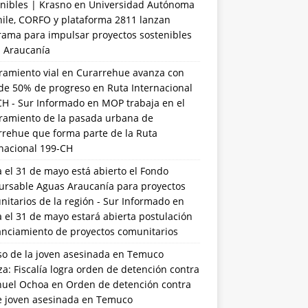
nibles | Krasno
en
Universidad Autónoma
hile, CORFO y plataforma 2811 lanzan
rama para impulsar proyectos sostenibles
a Araucanía
ramiento vial en Curarrehue avanza con
de 50% de progreso en Ruta Internacional
CH - Sur Informado
en
MOP trabaja en el
ramiento de la pasada urbana de
rrehue que forma parte de la Ruta
rnacional 199-CH
 el 31 de mayo está abierto el Fondo
ursable Aguas Araucanía para proyectos
itarios de la región - Sur Informado
en
 el 31 de mayo estará abierta postulación
anciamiento de proyectos comunitarios
so de la joven asesinada en Temuco
a: Fiscalía logra orden de detención contra
uel Ochoa
en
Orden de detención contra
de joven asesinada en Temuco