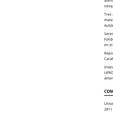
atenc
neva
Tres 
mater
Autó
Serem
Fond
en e
Repor
Carah
Inves
UFRO 
amer
COM
Univ
2811