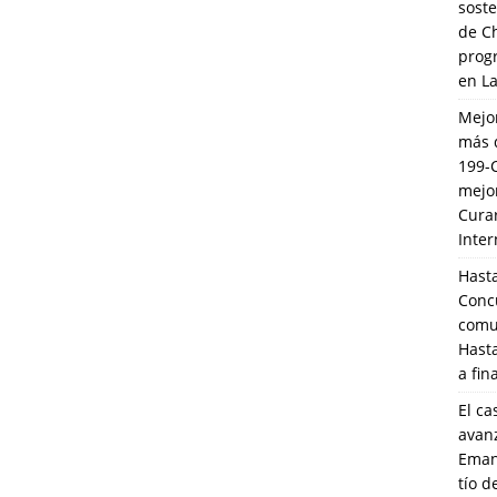
soste
de C
prog
en L
Mejo
más 
199-
mejo
Cura
Inte
Hasta
Conc
comun
Hasta
a fin
El ca
avanz
Eman
tío 