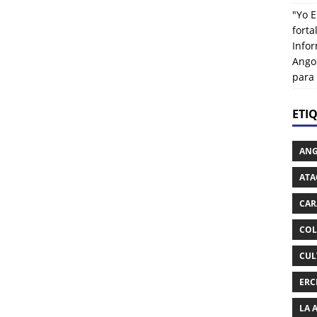
"Yo E
fort
Info
Ango
para
ETI
AN
ATA
CAR
COL
CUL
ERC
LA 