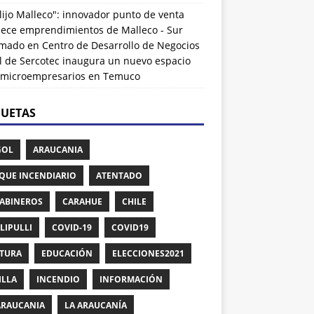
lijo Malleco": innovador punto de venta
alece emprendimientos de Malleco - Sur
rmado
en
Centro de Desarrollo de Negocios
l de Sercotec inaugura un nuevo espacio
 microempresarios en Temuco
QUETAS
GOL
ARAUCANIA
QUE INCENDIARIO
ATENTADO
ABINEROS
CARAHUE
CHILE
LIPULLI
COVID-19
COVID19
TURA
EDUCACIÓN
ELECCIONES2021
ILLA
INCENDIO
INFORMACIÓN
ARAUCANIA
LA ARAUCANÍA