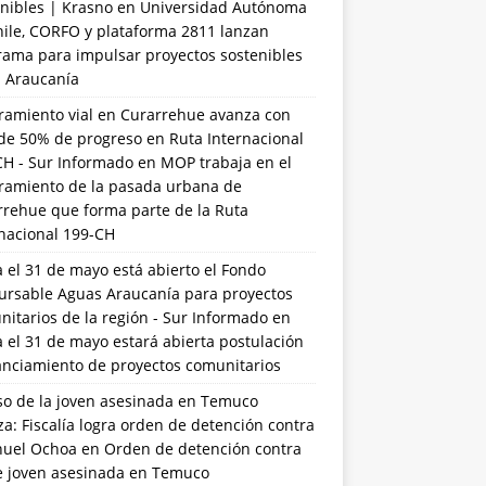
nibles | Krasno
en
Universidad Autónoma
hile, CORFO y plataforma 2811 lanzan
rama para impulsar proyectos sostenibles
a Araucanía
ramiento vial en Curarrehue avanza con
de 50% de progreso en Ruta Internacional
CH - Sur Informado
en
MOP trabaja en el
ramiento de la pasada urbana de
rrehue que forma parte de la Ruta
rnacional 199-CH
 el 31 de mayo está abierto el Fondo
ursable Aguas Araucanía para proyectos
itarios de la región - Sur Informado
en
 el 31 de mayo estará abierta postulación
anciamiento de proyectos comunitarios
so de la joven asesinada en Temuco
a: Fiscalía logra orden de detención contra
uel Ochoa
en
Orden de detención contra
de joven asesinada en Temuco