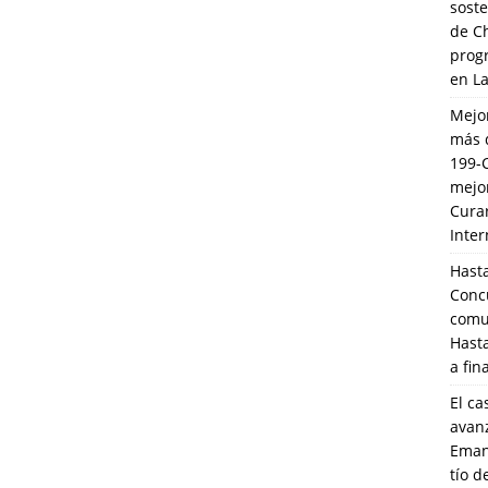
soste
de C
prog
en L
Mejo
más 
199-
mejo
Cura
Inte
Hasta
Conc
comun
Hasta
a fin
El ca
avanz
Eman
tío 