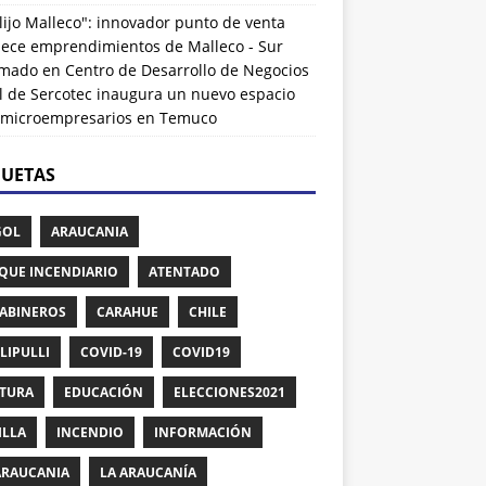
lijo Malleco": innovador punto de venta
alece emprendimientos de Malleco - Sur
rmado
en
Centro de Desarrollo de Negocios
l de Sercotec inaugura un nuevo espacio
 microempresarios en Temuco
QUETAS
GOL
ARAUCANIA
QUE INCENDIARIO
ATENTADO
ABINEROS
CARAHUE
CHILE
LIPULLI
COVID-19
COVID19
TURA
EDUCACIÓN
ELECCIONES2021
ILLA
INCENDIO
INFORMACIÓN
ARAUCANIA
LA ARAUCANÍA