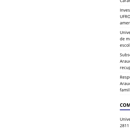
Carah
Inves
UFRO 
amer
Univ
de mo
esco
Subse
Arau
recup
Resp
Arau
famil
COM
Univ
2811