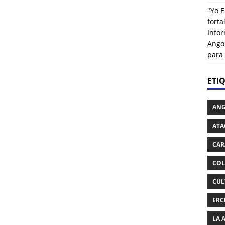
"Yo E
fort
Info
Ango
para
ETI
AN
ATA
CAR
COL
CUL
ERC
LA 