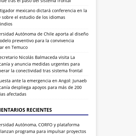
ue tras el paso del sistema frontal
tigador mexicano dictará conferencia en la
sobre el estudio de los idiomas
indios
ersidad Autónoma de Chile aporta al diseño
delo preventivo para la convivencia
lar en Temuco
cretario Nicolás Balmaceda visita La
canía y anuncia medidas urgentes para
erar la conectividad tras sistema frontal
uesta ante la emergencia en Angol: Junaeb
canía despliega apoyos para más de 200
ias afectadas
ENTARIOS RECIENTES
ersidad Autónoma, CORFO y plataforma
 lanzan programa para impulsar proyectos