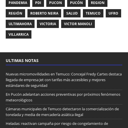
PANDEMIA
PDI
PUCON
PUCÓN
REGION
REGIÓN
ROBERTO NEIRA
SALUD
TEMUCO
UFRO
ULTIMAHORA
VICTORIA
VICTOR MANOLI
VILLARRICA
ULTIMAS NOTAS
Nuevas micromovilidades en Temuco: Concejal Fredy Cartes destaca
llegada de empresa Jet con tarifas más accesibles y mejores
estándares de seguridad
En Pucón adelantan acciones preventivas por próximos fenómenos
meteorológicos
Cámaras municipales de Temuco detectaron la comercialización de
tonelada y media de mercadería asiática ilegal
Heladas: reactivan campaña por riesgo de congelamiento de