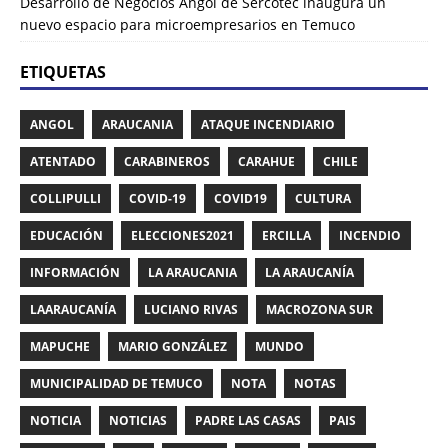
Desarrollo de Negocios Angol de Sercotec inaugura un
nuevo espacio para microempresarios en Temuco
ETIQUETAS
ANGOL
ARAUCANIA
ATAQUE INCENDIARIO
ATENTADO
CARABINEROS
CARAHUE
CHILE
COLLIPULLI
COVID-19
COVID19
CULTURA
EDUCACIÓN
ELECCIONES2021
ERCILLA
INCENDIO
INFORMACIÓN
LA ARAUCANIA
LA ARAUCANÍA
LAARAUCANÍA
LUCIANO RIVAS
MACROZONA SUR
MAPUCHE
MARIO GONZÁLEZ
MUNDO
MUNICIPALIDAD DE TEMUCO
NOTA
NOTAS
NOTICIA
NOTICIAS
PADRE LAS CASAS
PAIS