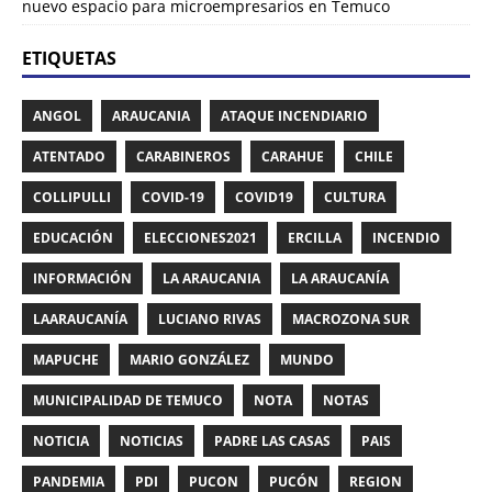
nuevo espacio para microempresarios en Temuco
ETIQUETAS
ANGOL
ARAUCANIA
ATAQUE INCENDIARIO
ATENTADO
CARABINEROS
CARAHUE
CHILE
COLLIPULLI
COVID-19
COVID19
CULTURA
EDUCACIÓN
ELECCIONES2021
ERCILLA
INCENDIO
INFORMACIÓN
LA ARAUCANIA
LA ARAUCANÍA
LAARAUCANÍA
LUCIANO RIVAS
MACROZONA SUR
MAPUCHE
MARIO GONZÁLEZ
MUNDO
MUNICIPALIDAD DE TEMUCO
NOTA
NOTAS
NOTICIA
NOTICIAS
PADRE LAS CASAS
PAIS
PANDEMIA
PDI
PUCON
PUCÓN
REGION