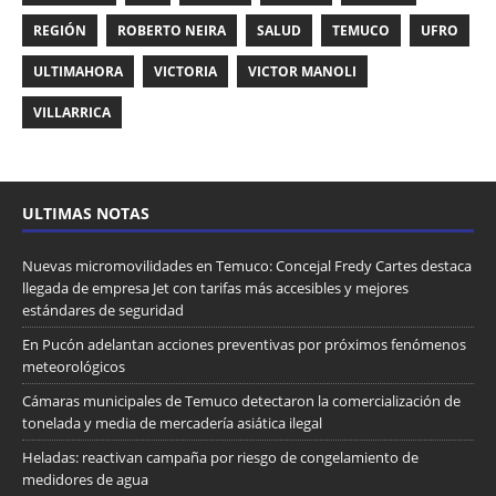
REGIÓN
ROBERTO NEIRA
SALUD
TEMUCO
UFRO
ULTIMAHORA
VICTORIA
VICTOR MANOLI
VILLARRICA
ULTIMAS NOTAS
Nuevas micromovilidades en Temuco: Concejal Fredy Cartes destaca
llegada de empresa Jet con tarifas más accesibles y mejores
estándares de seguridad
En Pucón adelantan acciones preventivas por próximos fenómenos
meteorológicos
Cámaras municipales de Temuco detectaron la comercialización de
tonelada y media de mercadería asiática ilegal
Heladas: reactivan campaña por riesgo de congelamiento de
medidores de agua