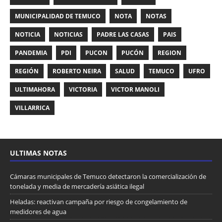
MUNICIPALIDAD DE TEMUCO
NOTA
NOTAS
NOTICIA
NOTICIAS
PADRE LAS CASAS
PAIS
PANDEMIA
PDI
PUCON
PUCÓN
REGION
REGIÓN
ROBERTO NEIRA
SALUD
TEMUCO
UFRO
ULTIMAHORA
VICTORIA
VICTOR MANOLI
VILLARRICA
ULTIMAS NOTAS
Cámaras municipales de Temuco detectaron la comercialización de
tonelada y media de mercadería asiática ilegal
Heladas: reactivan campaña por riesgo de congelamiento de
medidores de agua