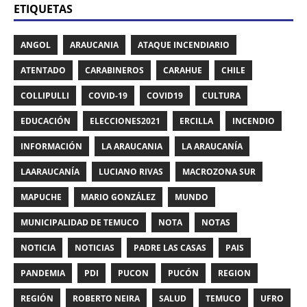
ETIQUETAS
ANGOL
ARAUCANIA
ATAQUE INCENDIARIO
ATENTADO
CARABINEROS
CARAHUE
CHILE
COLLIPULLI
COVID-19
COVID19
CULTURA
EDUCACIÓN
ELECCIONES2021
ERCILLA
INCENDIO
INFORMACIÓN
LA ARAUCANIA
LA ARAUCANÍA
LAARAUCANÍA
LUCIANO RIVAS
MACROZONA SUR
MAPUCHE
MARIO GONZÁLEZ
MUNDO
MUNICIPALIDAD DE TEMUCO
NOTA
NOTAS
NOTICIA
NOTICIAS
PADRE LAS CASAS
PAIS
PANDEMIA
PDI
PUCON
PUCÓN
REGION
REGIÓN
ROBERTO NEIRA
SALUD
TEMUCO
UFRO