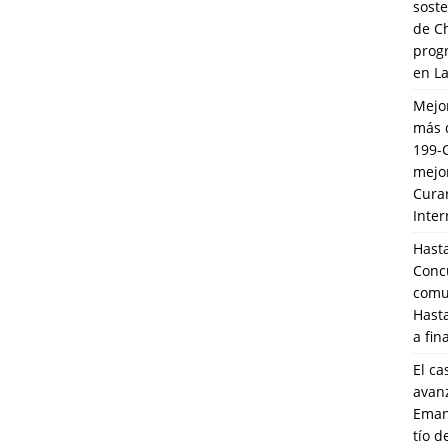
soste
de C
prog
en L
Mejo
más 
199-
mejo
Cura
Inte
Hasta
Conc
comun
Hasta
a fin
El ca
avanz
Eman
tío 