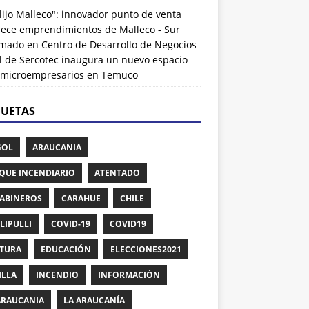
lijo Malleco": innovador punto de venta
alece emprendimientos de Malleco - Sur
rmado
en
Centro de Desarrollo de Negocios
l de Sercotec inaugura un nuevo espacio
 microempresarios en Temuco
QUETAS
GOL
ARAUCANIA
QUE INCENDIARIO
ATENTADO
ABINEROS
CARAHUE
CHILE
LIPULLI
COVID-19
COVID19
TURA
EDUCACIÓN
ELECCIONES2021
ILLA
INCENDIO
INFORMACIÓN
ARAUCANIA
LA ARAUCANÍA