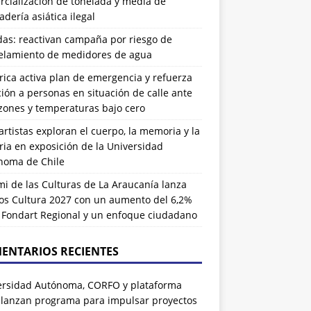
cialización de tonelada y media de
dería asiática ilegal
das: reactivan campaña por riesgo de
elamiento de medidores de agua
rrica activa plan de emergencia y refuerza
ión a personas en situación de calle ante
zones y temperaturas bajo cero
artistas exploran el cuerpo, la memoria y la
ia en exposición de la Universidad
noma de Chile
i de las Culturas de La Araucanía lanza
os Cultura 2027 con un aumento del 6,2%
l Fondart Regional y un enfoque ciudadano
ENTARIOS RECIENTES
ersidad Autónoma, CORFO y plataforma
 lanzan programa para impulsar proyectos