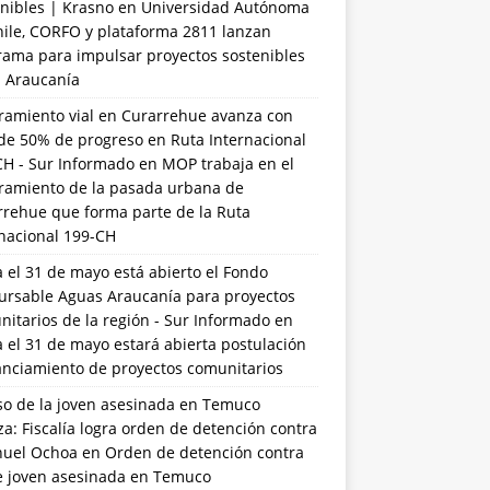
nibles | Krasno
en
Universidad Autónoma
hile, CORFO y plataforma 2811 lanzan
rama para impulsar proyectos sostenibles
a Araucanía
ramiento vial en Curarrehue avanza con
de 50% de progreso en Ruta Internacional
CH - Sur Informado
en
MOP trabaja en el
ramiento de la pasada urbana de
rrehue que forma parte de la Ruta
rnacional 199-CH
 el 31 de mayo está abierto el Fondo
ursable Aguas Araucanía para proyectos
itarios de la región - Sur Informado
en
 el 31 de mayo estará abierta postulación
anciamiento de proyectos comunitarios
so de la joven asesinada en Temuco
a: Fiscalía logra orden de detención contra
uel Ochoa
en
Orden de detención contra
de joven asesinada en Temuco