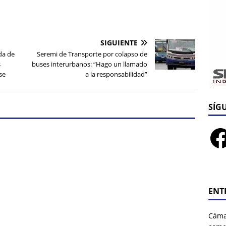
SIGUIENTE
da de
Seremi de Transporte por colapso de
s
buses interurbanos: “Hago un llamado
se
a la responsabilidad”
SÍG
ENT
Cáma