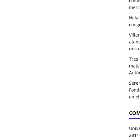
comer
merca
Hela
cong
Villa
atenc
neva
Tres 
mater
Autó
Serem
Fond
en e
COM
Univ
2811