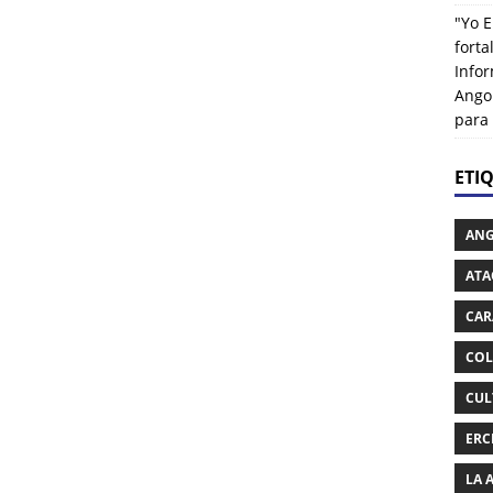
"Yo E
fort
Info
Ango
para
ETI
AN
ATA
CAR
COL
CUL
ERC
LA 