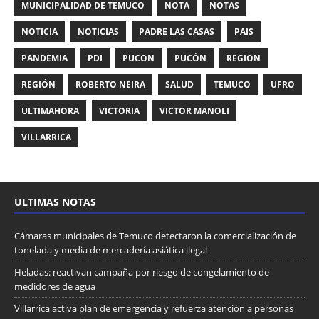
MUNICIPALIDAD DE TEMUCO
NOTA
NOTAS
NOTICIA
NOTICIAS
PADRE LAS CASAS
PAIS
PANDEMIA
PDI
PUCON
PUCÓN
REGION
REGIÓN
ROBERTO NEIRA
SALUD
TEMUCO
UFRO
ULTIMAHORA
VICTORIA
VICTOR MANOLI
VILLARRICA
ULTIMAS NOTAS
Cámaras municipales de Temuco detectaron la comercialización de
tonelada y media de mercadería asiática ilegal
Heladas: reactivan campaña por riesgo de congelamiento de
medidores de agua
Villarrica activa plan de emergencia y refuerza atención a personas