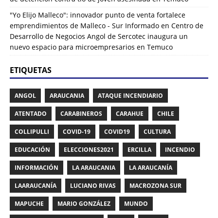
"Yo Elijo Malleco": innovador punto de venta fortalece
emprendimientos de Malleco - Sur Informado
en
Centro de
Desarrollo de Negocios Angol de Sercotec inaugura un
nuevo espacio para microempresarios en Temuco
ETIQUETAS
ANGOL
ARAUCANIA
ATAQUE INCENDIARIO
ATENTADO
CARABINEROS
CARAHUE
CHILE
COLLIPULLI
COVID-19
COVID19
CULTURA
EDUCACIÓN
ELECCIONES2021
ERCILLA
INCENDIO
INFORMACIÓN
LA ARAUCANIA
LA ARAUCANÍA
LAARAUCANÍA
LUCIANO RIVAS
MACROZONA SUR
MAPUCHE
MARIO GONZÁLEZ
MUNDO