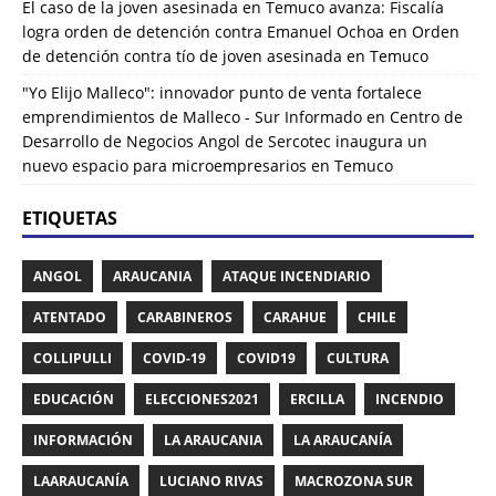
El caso de la joven asesinada en Temuco avanza: Fiscalía
logra orden de detención contra Emanuel Ochoa
en
Orden
de detención contra tío de joven asesinada en Temuco
"Yo Elijo Malleco": innovador punto de venta fortalece
emprendimientos de Malleco - Sur Informado
en
Centro de
Desarrollo de Negocios Angol de Sercotec inaugura un
nuevo espacio para microempresarios en Temuco
ETIQUETAS
ANGOL
ARAUCANIA
ATAQUE INCENDIARIO
ATENTADO
CARABINEROS
CARAHUE
CHILE
COLLIPULLI
COVID-19
COVID19
CULTURA
EDUCACIÓN
ELECCIONES2021
ERCILLA
INCENDIO
INFORMACIÓN
LA ARAUCANIA
LA ARAUCANÍA
LAARAUCANÍA
LUCIANO RIVAS
MACROZONA SUR