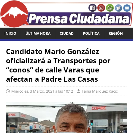
INICIO
ÚLTIMA HORA
CIUDAD
POLÍTICA
REGIÓN
Candidato Mario González
oficializará a Transportes por
“conos” de calle Varas que
afectan a Padre Las Casas
Miércoles, 3 Marzo, 2021 a las 10:12
Tania Márquez Kacic