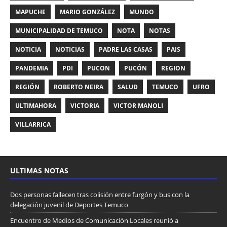
MAPUCHE
MARIO GONZÁLEZ
MUNDO
MUNICIPALIDAD DE TEMUCO
NOTA
NOTAS
NOTICIA
NOTICIAS
PADRE LAS CASAS
PAIS
PANDEMIA
PDI
PUCON
PUCÓN
REGION
REGIÓN
ROBERTO NEIRA
SALUD
TEMUCO
UFRO
ULTIMAHORA
VICTORIA
VICTOR MANOLI
VILLARRICA
ULTIMAS NOTAS
Dos personas fallecen tras colisión entre furgón y bus con la
delegación juvenil de Deportes Temuco
Encuentro de Medios de Comunicación Locales reunió a