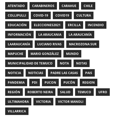
ATENTADO
CARABINEROS
CARAHUE
CHILE
COLLIPULLI
COVID-19
COVID19
CULTURA
EDUCACIÓN
ELECCIONES2021
ERCILLA
INCENDIO
INFORMACIÓN
LA ARAUCANIA
LA ARAUCANÍA
LAARAUCANÍA
LUCIANO RIVAS
MACROZONA SUR
MAPUCHE
MARIO GONZÁLEZ
MUNDO
MUNICIPALIDAD DE TEMUCO
NOTA
NOTAS
NOTICIA
NOTICIAS
PADRE LAS CASAS
PAIS
PANDEMIA
PDI
PUCON
PUCÓN
REGION
REGIÓN
ROBERTO NEIRA
SALUD
TEMUCO
UFRO
ULTIMAHORA
VICTORIA
VICTOR MANOLI
VILLARRICA