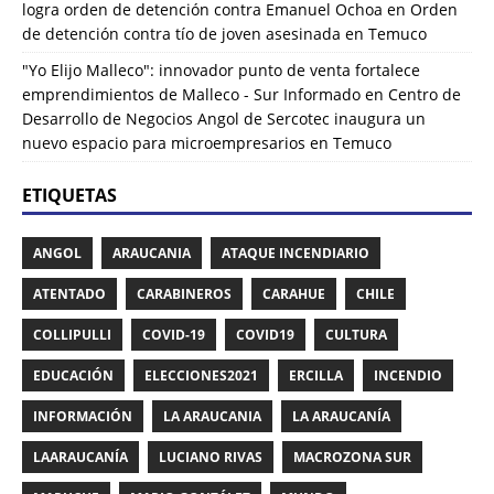
logra orden de detención contra Emanuel Ochoa
en
Orden
de detención contra tío de joven asesinada en Temuco
"Yo Elijo Malleco": innovador punto de venta fortalece
emprendimientos de Malleco - Sur Informado
en
Centro de
Desarrollo de Negocios Angol de Sercotec inaugura un
nuevo espacio para microempresarios en Temuco
ETIQUETAS
ANGOL
ARAUCANIA
ATAQUE INCENDIARIO
ATENTADO
CARABINEROS
CARAHUE
CHILE
COLLIPULLI
COVID-19
COVID19
CULTURA
EDUCACIÓN
ELECCIONES2021
ERCILLA
INCENDIO
INFORMACIÓN
LA ARAUCANIA
LA ARAUCANÍA
LAARAUCANÍA
LUCIANO RIVAS
MACROZONA SUR