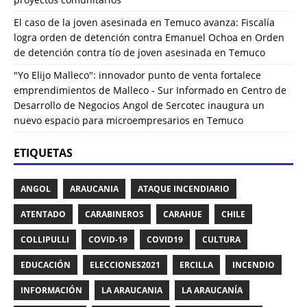
El caso de la joven asesinada en Temuco avanza: Fiscalía
logra orden de detención contra Emanuel Ochoa
en
Orden
de detención contra tío de joven asesinada en Temuco
"Yo Elijo Malleco": innovador punto de venta fortalece
emprendimientos de Malleco - Sur Informado
en
Centro de
Desarrollo de Negocios Angol de Sercotec inaugura un
nuevo espacio para microempresarios en Temuco
ETIQUETAS
ANGOL
ARAUCANIA
ATAQUE INCENDIARIO
ATENTADO
CARABINEROS
CARAHUE
CHILE
COLLIPULLI
COVID-19
COVID19
CULTURA
EDUCACIÓN
ELECCIONES2021
ERCILLA
INCENDIO
INFORMACIÓN
LA ARAUCANIA
LA ARAUCANÍA