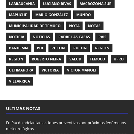
LAARAUCANÍA
LUCIANO RIVAS
MACROZONA SUR
MAPUCHE
MARIO GONZÁLEZ
MUNDO
MUNICIPALIDAD DE TEMUCO
NOTA
NOTAS
NOTICIA
NOTICIAS
PADRE LAS CASAS
PAIS
PANDEMIA
PDI
PUCON
PUCÓN
REGION
REGIÓN
ROBERTO NEIRA
SALUD
TEMUCO
UFRO
ULTIMAHORA
VICTORIA
VICTOR MANOLI
VILLARRICA
ULTIMAS NOTAS
En Pucón adelantan acciones preventivas por próximos fenómenos
meteorológicos