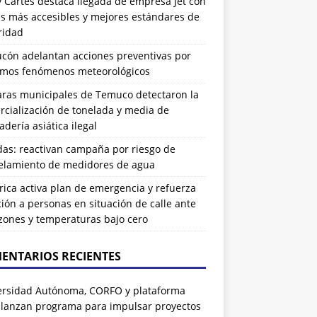
 Cartes destaca llegada de empresa Jet con
as más accesibles y mejores estándares de
ridad
ucón adelantan acciones preventivas por
imos fenómenos meteorológicos
ras municipales de Temuco detectaron la
cialización de tonelada y media de
dería asiática ilegal
das: reactivan campaña por riesgo de
elamiento de medidores de agua
rrica activa plan de emergencia y refuerza
ión a personas en situación de calle ante
zones y temperaturas bajo cero
ENTARIOS RECIENTES
ersidad Autónoma, CORFO y plataforma
 lanzan programa para impulsar proyectos