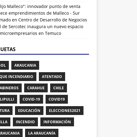
lijo Malleco": innovador punto de venta
alece emprendimientos de Malleco - Sur
rmado
en
Centro de Desarrollo de Negocios
l de Sercotec inaugura un nuevo espacio
 microempresarios en Temuco
QUETAS
GOL
ARAUCANIA
QUE INCENDIARIO
ATENTADO
ABINEROS
CARAHUE
CHILE
LIPULLI
COVID-19
COVID19
TURA
EDUCACIÓN
ELECCIONES2021
ILLA
INCENDIO
INFORMACIÓN
ARAUCANIA
LA ARAUCANÍA