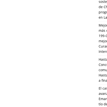
soste
de C
prog
en L
Mejo
más 
199-
mejo
Cura
Inte
Hasta
Conc
comun
Hasta
a fin
El ca
avanz
Eman
tío 