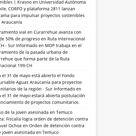
nibles | Krasno
en
Universidad Autónoma
hile, CORFO y plataforma 2811 lanzan
rama para impulsar proyectos sostenibles
a Araucanía
ramiento vial en Curarrehue avanza con
de 50% de progreso en Ruta Internacional
CH - Sur Informado
en
MOP trabaja en el
ramiento de la pasada urbana de
rrehue que forma parte de la Ruta
rnacional 199-CH
 el 31 de mayo está abierto el Fondo
ursable Aguas Araucanía para proyectos
itarios de la región - Sur Informado
en
 el 31 de mayo estará abierta postulación
anciamiento de proyectos comunitarios
so de la joven asesinada en Temuco
a: Fiscalía logra orden de detención contra
uel Ochoa
en
Orden de detención contra
de joven asesinada en Temuco