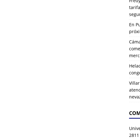
Fredy
tarif
segu
En P
próx
Cáma
comer
merca
Hela
cong
Villa
atenc
neva
COM
Univ
2811