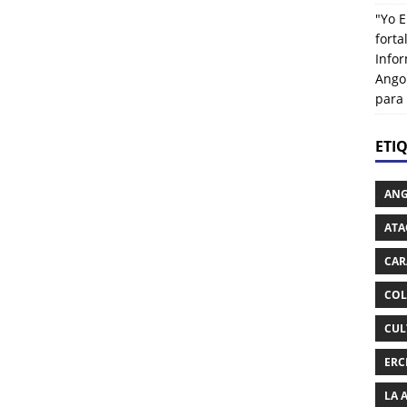
"Yo E
fort
Info
Ango
para
ETI
AN
ATA
CAR
COL
CUL
ERC
LA 