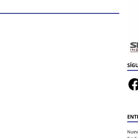
SÍG
ENT
Nuev