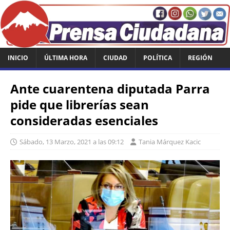
INICIO
ÚLTIMA HORA
CIUDAD
POLÍTICA
REGIÓN
Ante cuarentena diputada Parra
pide que librerías sean
consideradas esenciales
Sábado, 13 Marzo, 2021 a las 09:12
Tania Márquez Kacic