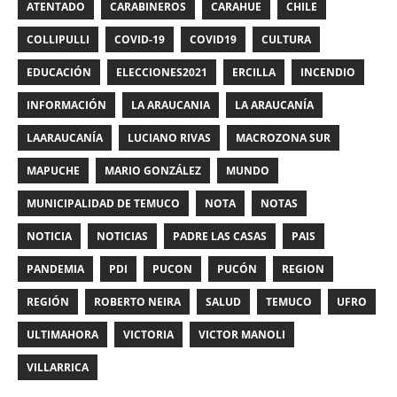
ATENTADO
CARABINEROS
CARAHUE
CHILE
COLLIPULLI
COVID-19
COVID19
CULTURA
EDUCACIÓN
ELECCIONES2021
ERCILLA
INCENDIO
INFORMACIÓN
LA ARAUCANIA
LA ARAUCANÍA
LAARAUCANÍA
LUCIANO RIVAS
MACROZONA SUR
MAPUCHE
MARIO GONZÁLEZ
MUNDO
MUNICIPALIDAD DE TEMUCO
NOTA
NOTAS
NOTICIA
NOTICIAS
PADRE LAS CASAS
PAIS
PANDEMIA
PDI
PUCON
PUCÓN
REGION
REGIÓN
ROBERTO NEIRA
SALUD
TEMUCO
UFRO
ULTIMAHORA
VICTORIA
VICTOR MANOLI
VILLARRICA