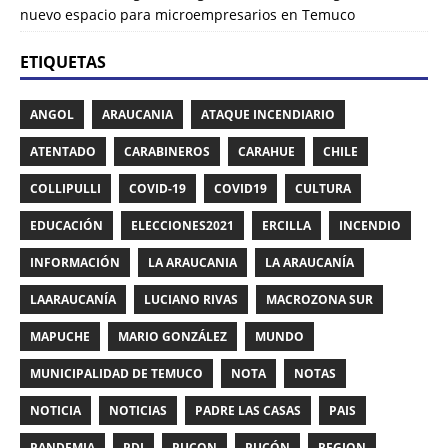
nuevo espacio para microempresarios en Temuco
ETIQUETAS
ANGOL
ARAUCANIA
ATAQUE INCENDIARIO
ATENTADO
CARABINEROS
CARAHUE
CHILE
COLLIPULLI
COVID-19
COVID19
CULTURA
EDUCACIÓN
ELECCIONES2021
ERCILLA
INCENDIO
INFORMACIÓN
LA ARAUCANIA
LA ARAUCANÍA
LAARAUCANÍA
LUCIANO RIVAS
MACROZONA SUR
MAPUCHE
MARIO GONZÁLEZ
MUNDO
MUNICIPALIDAD DE TEMUCO
NOTA
NOTAS
NOTICIA
NOTICIAS
PADRE LAS CASAS
PAIS
PANDEMIA
PDI
PUCON
PUCÓN
REGION