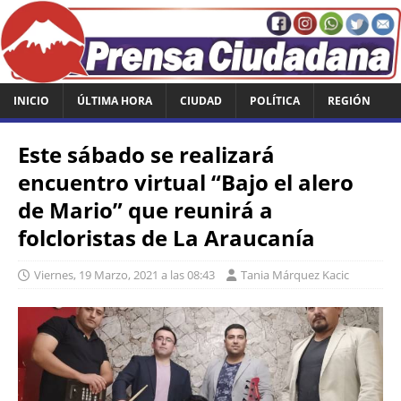
INICIO
ÚLTIMA HORA
CIUDAD
POLÍTICA
REGIÓN
Este sábado se realizará
encuentro virtual “Bajo el alero
de Mario” que reunirá a
folcloristas de La Araucanía
Viernes, 19 Marzo, 2021 a las 08:43
Tania Márquez Kacic