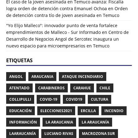
El caso de la joven asesinada en Temuco avanza: Fiscalía
logra orden de detención contra Emanuel Ochoa
en
Orden
de detención contra tío de joven asesinada en Temuco
"Yo Elijo Malleco": innovador punto de venta fortalece
emprendimientos de Malleco - Sur Informado
en
Centro de
Desarrollo de Negocios Angol de Sercotec inaugura un
nuevo espacio para microempresarios en Temuco
ETIQUETAS
ANGOL
ARAUCANIA
ATAQUE INCENDIARIO
ATENTADO
CARABINEROS
CARAHUE
CHILE
COLLIPULLI
COVID-19
COVID19
CULTURA
EDUCACIÓN
ELECCIONES2021
ERCILLA
INCENDIO
INFORMACIÓN
LA ARAUCANIA
LA ARAUCANÍA
LAARAUCANÍA
LUCIANO RIVAS
MACROZONA SUR