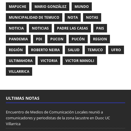
MAPUCHE
MARIO GONZÁLEZ
MUNDO
MUNICIPALIDAD DE TEMUCO
NOTA
NOTAS
NOTICIA
NOTICIAS
PADRE LAS CASAS
PAIS
PANDEMIA
PDI
PUCON
PUCÓN
REGION
REGIÓN
ROBERTO NEIRA
SALUD
TEMUCO
UFRO
ULTIMAHORA
VICTORIA
VICTOR MANOLI
VILLARRICA
ULTIMAS NOTAS
Encuentro de Medios de Comunicación Locales reunió a
comunicadores y periodistas de la zona lacustre en Duoc UC
Villarrica