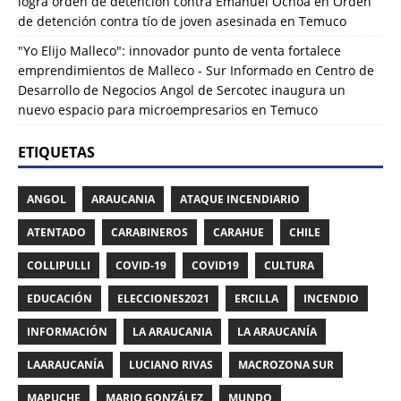
logra orden de detención contra Emanuel Ochoa
en
Orden
de detención contra tío de joven asesinada en Temuco
"Yo Elijo Malleco": innovador punto de venta fortalece
emprendimientos de Malleco - Sur Informado
en
Centro de
Desarrollo de Negocios Angol de Sercotec inaugura un
nuevo espacio para microempresarios en Temuco
ETIQUETAS
ANGOL
ARAUCANIA
ATAQUE INCENDIARIO
ATENTADO
CARABINEROS
CARAHUE
CHILE
COLLIPULLI
COVID-19
COVID19
CULTURA
EDUCACIÓN
ELECCIONES2021
ERCILLA
INCENDIO
INFORMACIÓN
LA ARAUCANIA
LA ARAUCANÍA
LAARAUCANÍA
LUCIANO RIVAS
MACROZONA SUR
MAPUCHE
MARIO GONZÁLEZ
MUNDO