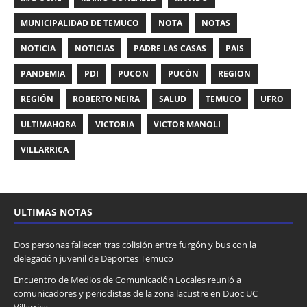
MUNICIPALIDAD DE TEMUCO
NOTA
NOTAS
NOTICIA
NOTICIAS
PADRE LAS CASAS
PAIS
PANDEMIA
PDI
PUCON
PUCÓN
REGION
REGIÓN
ROBERTO NEIRA
SALUD
TEMUCO
UFRO
ULTIMAHORA
VICTORIA
VICTOR MANOLI
VILLARRICA
ULTIMAS NOTAS
Dos personas fallecen tras colisión entre furgón y bus con la
delegación juvenil de Deportes Temuco
Encuentro de Medios de Comunicación Locales reunió a
comunicadores y periodistas de la zona lacustre en Duoc UC
Villarrica