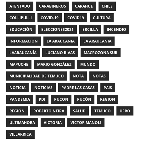
ATENTADO
CARABINEROS
CARAHUE
CHILE
COLLIPULLI
COVID-19
COVID19
CULTURA
EDUCACIÓN
ELECCIONES2021
ERCILLA
INCENDIO
INFORMACIÓN
LA ARAUCANIA
LA ARAUCANÍA
LAARAUCANÍA
LUCIANO RIVAS
MACROZONA SUR
MAPUCHE
MARIO GONZÁLEZ
MUNDO
MUNICIPALIDAD DE TEMUCO
NOTA
NOTAS
NOTICIA
NOTICIAS
PADRE LAS CASAS
PAIS
PANDEMIA
PDI
PUCON
PUCÓN
REGION
REGIÓN
ROBERTO NEIRA
SALUD
TEMUCO
UFRO
ULTIMAHORA
VICTORIA
VICTOR MANOLI
VILLARRICA