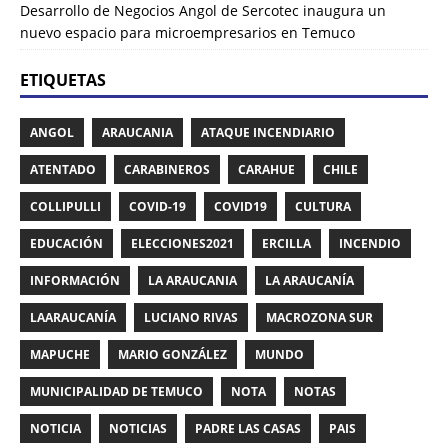
Desarrollo de Negocios Angol de Sercotec inaugura un
nuevo espacio para microempresarios en Temuco
ETIQUETAS
ANGOL
ARAUCANIA
ATAQUE INCENDIARIO
ATENTADO
CARABINEROS
CARAHUE
CHILE
COLLIPULLI
COVID-19
COVID19
CULTURA
EDUCACIÓN
ELECCIONES2021
ERCILLA
INCENDIO
INFORMACIÓN
LA ARAUCANIA
LA ARAUCANÍA
LAARAUCANÍA
LUCIANO RIVAS
MACROZONA SUR
MAPUCHE
MARIO GONZÁLEZ
MUNDO
MUNICIPALIDAD DE TEMUCO
NOTA
NOTAS
NOTICIA
NOTICIAS
PADRE LAS CASAS
PAIS