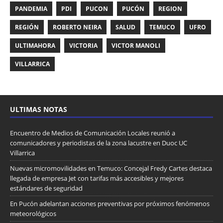
PANDEMIA
PDI
PUCON
PUCÓN
REGION
REGIÓN
ROBERTO NEIRA
SALUD
TEMUCO
UFRO
ULTIMAHORA
VICTORIA
VICTOR MANOLI
VILLARRICA
ULTIMAS NOTAS
Encuentro de Medios de Comunicación Locales reunió a
comunicadores y periodistas de la zona lacustre en Duoc UC
Villarrica
Nuevas micromovilidades en Temuco: Concejal Fredy Cartes destaca
llegada de empresa Jet con tarifas más accesibles y mejores
estándares de seguridad
En Pucón adelantan acciones preventivas por próximos fenómenos
meteorológicos