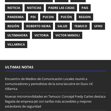
NOTICIA
NOTICIAS
PADRE LAS CASAS
PAIS
PANDEMIA
PDI
PUCON
PUCÓN
REGION
REGIÓN
ROBERTO NEIRA
SALUD
TEMUCO
UFRO
ULTIMAHORA
VICTORIA
VICTOR MANOLI
VILLARRICA
ULTIMAS NOTAS
Encuentro de Medios de Comunicación Locales reunió a
comunicadores y periodistas de la zona lacustre en Duoc UC
Villarrica
Nuevas micromovilidades en Temuco: Concejal Fredy Cartes destaca
llegada de empresa Jet con tarifas más accesibles y mejores
estándares de seguridad