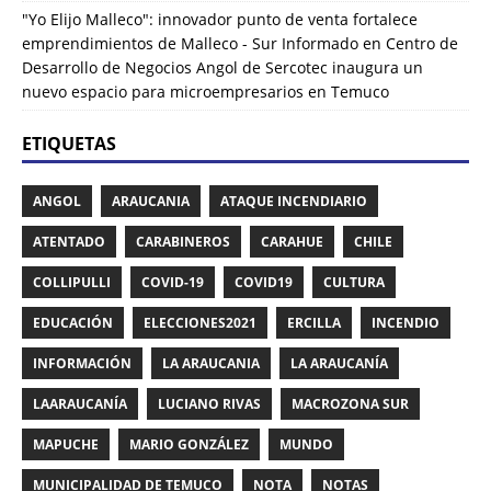
"Yo Elijo Malleco": innovador punto de venta fortalece
emprendimientos de Malleco - Sur Informado
en
Centro de
Desarrollo de Negocios Angol de Sercotec inaugura un
nuevo espacio para microempresarios en Temuco
ETIQUETAS
ANGOL
ARAUCANIA
ATAQUE INCENDIARIO
ATENTADO
CARABINEROS
CARAHUE
CHILE
COLLIPULLI
COVID-19
COVID19
CULTURA
EDUCACIÓN
ELECCIONES2021
ERCILLA
INCENDIO
INFORMACIÓN
LA ARAUCANIA
LA ARAUCANÍA
LAARAUCANÍA
LUCIANO RIVAS
MACROZONA SUR
MAPUCHE
MARIO GONZÁLEZ
MUNDO
MUNICIPALIDAD DE TEMUCO
NOTA
NOTAS