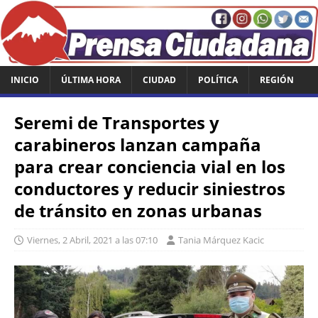
INICIO
ÚLTIMA HORA
CIUDAD
POLÍTICA
REGIÓN
Seremi de Transportes y
carabineros lanzan campaña
para crear conciencia vial en los
conductores y reducir siniestros
de tránsito en zonas urbanas
Viernes, 2 Abril, 2021 a las 07:10
Tania Márquez Kacic