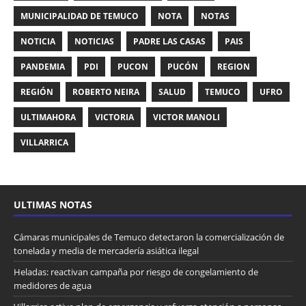
MUNICIPALIDAD DE TEMUCO
NOTA
NOTAS
NOTICIA
NOTICIAS
PADRE LAS CASAS
PAIS
PANDEMIA
PDI
PUCON
PUCÓN
REGION
REGIÓN
ROBERTO NEIRA
SALUD
TEMUCO
UFRO
ULTIMAHORA
VICTORIA
VICTOR MANOLI
VILLARRICA
ULTIMAS NOTAS
Cámaras municipales de Temuco detectaron la comercialización de
tonelada y media de mercadería asiática ilegal
Heladas: reactivan campaña por riesgo de congelamiento de
medidores de agua