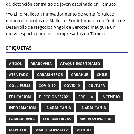
de detención contra tío de joven asesinada en Temuco
"Yo Elijo Malleco": innovador punto de venta fortalece
emprendimientos de Malleco - Sur Informado
en
Centro de
Desarrollo de Negocios Angol de Sercotec inaugura un
nuevo espacio para microempresarios en Temuco
ETIQUETAS
ANGOL
ARAUCANIA
ATAQUE INCENDIARIO
ATENTADO
CARABINEROS
CARAHUE
CHILE
COLLIPULLI
COVID-19
COVID19
CULTURA
EDUCACIÓN
ELECCIONES2021
ERCILLA
INCENDIO
INFORMACIÓN
LA ARAUCANIA
LA ARAUCANÍA
LAARAUCANÍA
LUCIANO RIVAS
MACROZONA SUR
MAPUCHE
MARIO GONZÁLEZ
MUNDO