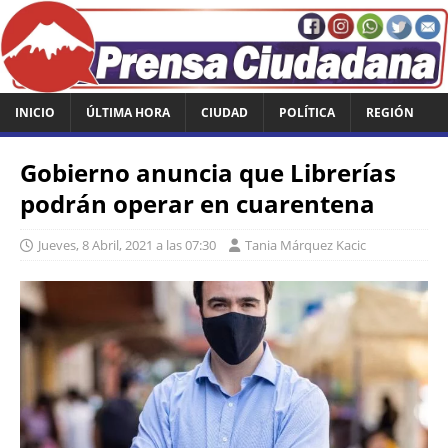
INICIO
ÚLTIMA HORA
CIUDAD
POLÍTICA
REGIÓN
Gobierno anuncia que Librerías
podrán operar en cuarentena
Jueves, 8 Abril, 2021 a las 07:30
Tania Márquez Kacic