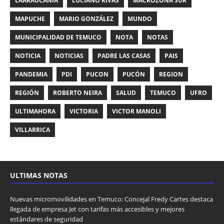
LAARAUCANÍA
LUCIANO RIVAS
MACROZONA SUR
MAPUCHE
MARIO GONZÁLEZ
MUNDO
MUNICIPALIDAD DE TEMUCO
NOTA
NOTAS
NOTICIA
NOTICIAS
PADRE LAS CASAS
PAIS
PANDEMIA
PDI
PUCON
PUCÓN
REGION
REGIÓN
ROBERTO NEIRA
SALUD
TEMUCO
UFRO
ULTIMAHORA
VICTORIA
VICTOR MANOLI
VILLARRICA
ULTIMAS NOTAS
Nuevas micromovilidades en Temuco: Concejal Fredy Cartes destaca
llegada de empresa Jet con tarifas más accesibles y mejores
estándares de seguridad