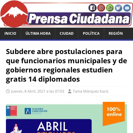
INICIO
ÚLTIMA HORA
CIUDAD
POLÍTICA
REGIÓN
Subdere abre postulaciones para
que funcionarios municipales y de
gobiernos regionales estudien
gratis 14 diplomados
Jueves, 8 Abril, 2021 a las 07:03
Tania Márquez Kacic