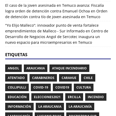
El caso de la joven asesinada en Temuco avanza: Fiscalía
logra orden de detención contra Emanuel Ochoa
en
Orden
de detención contra tío de joven asesinada en Temuco
"Yo Elijo Malleco": innovador punto de venta fortalece
emprendimientos de Malleco - Sur Informado
en
Centro de
Desarrollo de Negocios Angol de Sercotec inaugura un
nuevo espacio para microempresarios en Temuco
ETIQUETAS
ANGOL
ARAUCANIA
ATAQUE INCENDIARIO
ATENTADO
CARABINEROS
CARAHUE
CHILE
COLLIPULLI
COVID-19
COVID19
CULTURA
EDUCACIÓN
ELECCIONES2021
ERCILLA
INCENDIO
INFORMACIÓN
LA ARAUCANIA
LA ARAUCANÍA