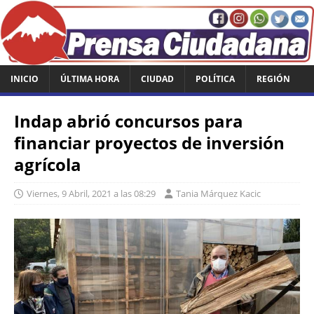
INICIO
ÚLTIMA HORA
CIUDAD
POLÍTICA
REGIÓN
Indap abrió concursos para
financiar proyectos de inversión
agrícola
Viernes, 9 Abril, 2021 a las 08:29
Tania Márquez Kacic