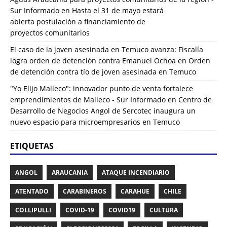
Sur Informado
en
Hasta el 31 de mayo estará
abierta postulación a financiamiento de
proyectos comunitarios
El caso de la joven asesinada en Temuco avanza: Fiscalía
logra orden de detención contra Emanuel Ochoa
en
Orden
de detención contra tío de joven asesinada en Temuco
"Yo Elijo Malleco": innovador punto de venta fortalece
emprendimientos de Malleco - Sur Informado
en
Centro de
Desarrollo de Negocios Angol de Sercotec inaugura un
nuevo espacio para microempresarios en Temuco
ETIQUETAS
ANGOL
ARAUCANIA
ATAQUE INCENDIARIO
ATENTADO
CARABINEROS
CARAHUE
CHILE
COLLIPULLI
COVID-19
COVID19
CULTURA