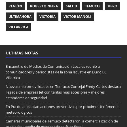
REGIÓN
ROBERTO NEIRA
SALUD
TEMUCO
UFRO
ULTIMAHORA
VICTORIA
VICTOR MANOLI
VILLARRICA
ULTIMAS NOTAS
Encuentro de Medios de Comunicación Locales reunió a
comunicadores y periodistas de la zona lacustre en Duoc UC
Villarrica
Nuevas micromovilidades en Temuco: Concejal Fredy Cartes destaca
llegada de empresa Jet con tarifas más accesibles y mejores
estándares de seguridad
En Pucón adelantan acciones preventivas por próximos fenómenos
meteorológicos
Cámaras municipales de Temuco detectaron la comercialización de
tonelada y media de mercadería asiática ilegal