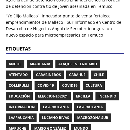
de detención contra tío de joven asesinada en Temuco
"Yo Elijo Malleco": innovador punto de venta fortalece
emprendimientos de Malleco - Sur Informado
en
Centro de
Desarrollo de Negocios Angol de Sercotec inaugura un
nuevo espacio para microempresarios en Temuco
ETIQUETAS
ANGOL
ARAUCANIA
ATAQUE INCENDIARIO
ATENTADO
CARABINEROS
CARAHUE
CHILE
COLLIPULLI
COVID-19
COVID19
CULTURA
EDUCACIÓN
ELECCIONES2021
ERCILLA
INCENDIO
INFORMACIÓN
LA ARAUCANIA
LA ARAUCANÍA
LAARAUCANÍA
LUCIANO RIVAS
MACROZONA SUR
MAPUCHE
MARIO GONZÁLEZ
MUNDO