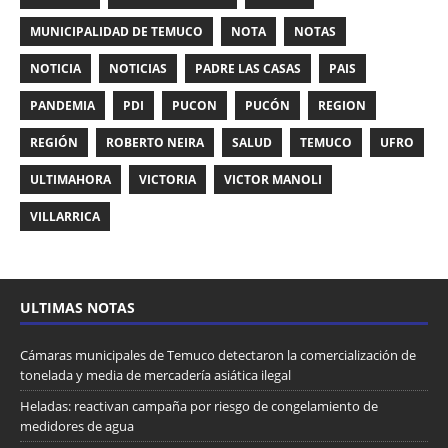
MUNICIPALIDAD DE TEMUCO
NOTA
NOTAS
NOTICIA
NOTICIAS
PADRE LAS CASAS
PAIS
PANDEMIA
PDI
PUCON
PUCÓN
REGION
REGIÓN
ROBERTO NEIRA
SALUD
TEMUCO
UFRO
ULTIMAHORA
VICTORIA
VICTOR MANOLI
VILLARRICA
ULTIMAS NOTAS
Cámaras municipales de Temuco detectaron la comercialización de
tonelada y media de mercadería asiática ilegal
Heladas: reactivan campaña por riesgo de congelamiento de
medidores de agua