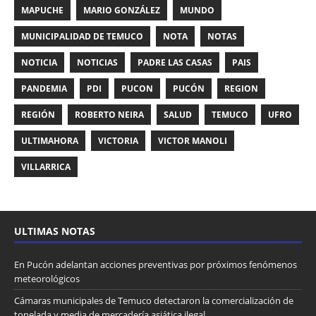
MAPUCHE
MARIO GONZÁLEZ
MUNDO
MUNICIPALIDAD DE TEMUCO
NOTA
NOTAS
NOTICIA
NOTICIAS
PADRE LAS CASAS
PAIS
PANDEMIA
PDI
PUCON
PUCÓN
REGION
REGIÓN
ROBERTO NEIRA
SALUD
TEMUCO
UFRO
ULTIMAHORA
VICTORIA
VICTOR MANOLI
VILLARRICA
ULTIMAS NOTAS
En Pucón adelantan acciones preventivas por próximos fenómenos
meteorológicos
Cámaras municipales de Temuco detectaron la comercialización de
tonelada y media de mercadería asiática ilegal