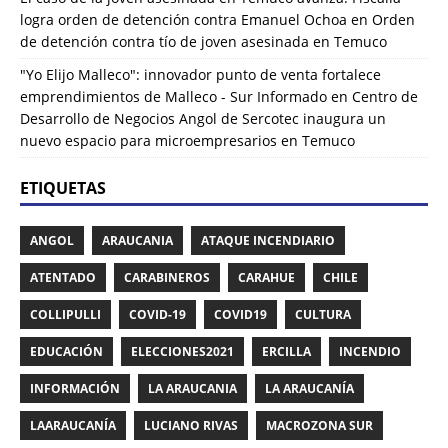
logra orden de detención contra Emanuel Ochoa
en
Orden
de detención contra tío de joven asesinada en Temuco
"Yo Elijo Malleco": innovador punto de venta fortalece
emprendimientos de Malleco - Sur Informado
en
Centro de
Desarrollo de Negocios Angol de Sercotec inaugura un
nuevo espacio para microempresarios en Temuco
ETIQUETAS
ANGOL
ARAUCANIA
ATAQUE INCENDIARIO
ATENTADO
CARABINEROS
CARAHUE
CHILE
COLLIPULLI
COVID-19
COVID19
CULTURA
EDUCACIÓN
ELECCIONES2021
ERCILLA
INCENDIO
INFORMACIÓN
LA ARAUCANIA
LA ARAUCANÍA
LAARAUCANÍA
LUCIANO RIVAS
MACROZONA SUR