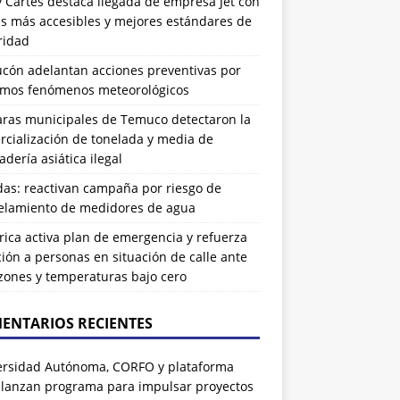
 Cartes destaca llegada de empresa Jet con
as más accesibles y mejores estándares de
ridad
ucón adelantan acciones preventivas por
imos fenómenos meteorológicos
ras municipales de Temuco detectaron la
cialización de tonelada y media de
dería asiática ilegal
das: reactivan campaña por riesgo de
elamiento de medidores de agua
rrica activa plan de emergencia y refuerza
ión a personas en situación de calle ante
zones y temperaturas bajo cero
ENTARIOS RECIENTES
ersidad Autónoma, CORFO y plataforma
 lanzan programa para impulsar proyectos