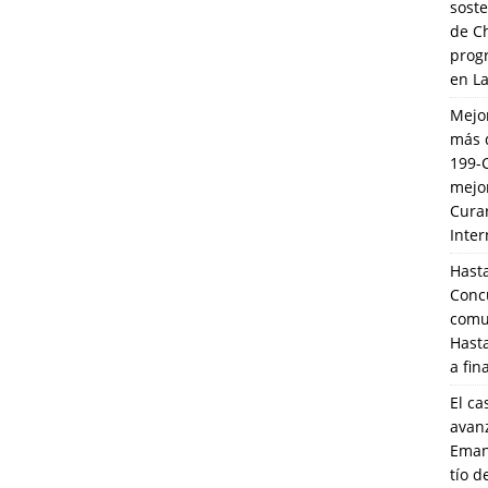
soste
de C
prog
en L
Mejo
más 
199-
mejo
Cura
Inte
Hasta
Conc
comun
Hasta
a fin
El ca
avanz
Eman
tío 