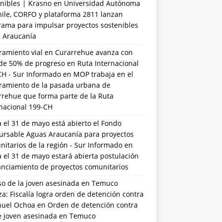
nibles | Krasno
en
Universidad Autónoma
hile, CORFO y plataforma 2811 lanzan
rama para impulsar proyectos sostenibles
a Araucanía
ramiento vial en Curarrehue avanza con
de 50% de progreso en Ruta Internacional
CH - Sur Informado
en
MOP trabaja en el
ramiento de la pasada urbana de
rrehue que forma parte de la Ruta
rnacional 199-CH
 el 31 de mayo está abierto el Fondo
ursable Aguas Araucanía para proyectos
itarios de la región - Sur Informado
en
 el 31 de mayo estará abierta postulación
anciamiento de proyectos comunitarios
so de la joven asesinada en Temuco
a: Fiscalía logra orden de detención contra
uel Ochoa
en
Orden de detención contra
de joven asesinada en Temuco