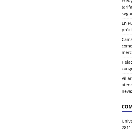
Fredy
tarif
segu
En P
próx
Cáma
comer
merca
Hela
cong
Villa
atenc
neva
COM
Univ
2811