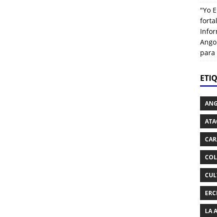
"Yo E
fort
Info
Ango
para
ETI
AN
ATA
CAR
COL
CUL
ERC
LA 