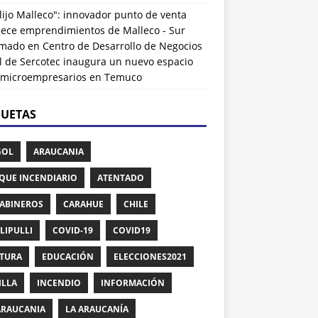
lijo Malleco": innovador punto de venta
alece emprendimientos de Malleco - Sur
rmado
en
Centro de Desarrollo de Negocios
l de Sercotec inaugura un nuevo espacio
 microempresarios en Temuco
QUETAS
GOL
ARAUCANIA
QUE INCENDIARIO
ATENTADO
ABINEROS
CARAHUE
CHILE
LIPULLI
COVID-19
COVID19
TURA
EDUCACIÓN
ELECCIONES2021
ILLA
INCENDIO
INFORMACIÓN
ARAUCANIA
LA ARAUCANÍA