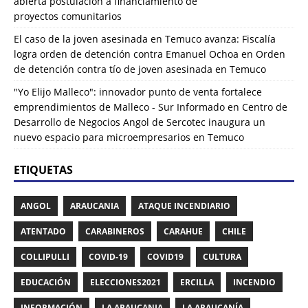
abierta postulación a financiamiento de
proyectos comunitarios
El caso de la joven asesinada en Temuco avanza: Fiscalía
logra orden de detención contra Emanuel Ochoa
en
Orden
de detención contra tío de joven asesinada en Temuco
"Yo Elijo Malleco": innovador punto de venta fortalece
emprendimientos de Malleco - Sur Informado
en
Centro de
Desarrollo de Negocios Angol de Sercotec inaugura un
nuevo espacio para microempresarios en Temuco
ETIQUETAS
ANGOL
ARAUCANIA
ATAQUE INCENDIARIO
ATENTADO
CARABINEROS
CARAHUE
CHILE
COLLIPULLI
COVID-19
COVID19
CULTURA
EDUCACIÓN
ELECCIONES2021
ERCILLA
INCENDIO
INFORMACIÓN
LA ARAUCANIA
LA ARAUCANÍA