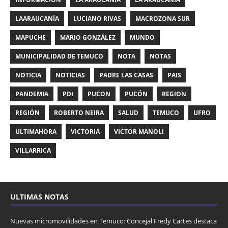
LAARAUCANÍA
LUCIANO RIVAS
MACROZONA SUR
MAPUCHE
MARIO GONZÁLEZ
MUNDO
MUNICIPALIDAD DE TEMUCO
NOTA
NOTAS
NOTICIA
NOTICIAS
PADRE LAS CASAS
PAIS
PANDEMIA
PDI
PUCON
PUCÓN
REGION
REGIÓN
ROBERTO NEIRA
SALUD
TEMUCO
UFRO
ULTIMAHORA
VICTORIA
VICTOR MANOLI
VILLARRICA
ULTIMAS NOTAS
Nuevas micromovilidades en Temuco: Concejal Fredy Cartes destaca