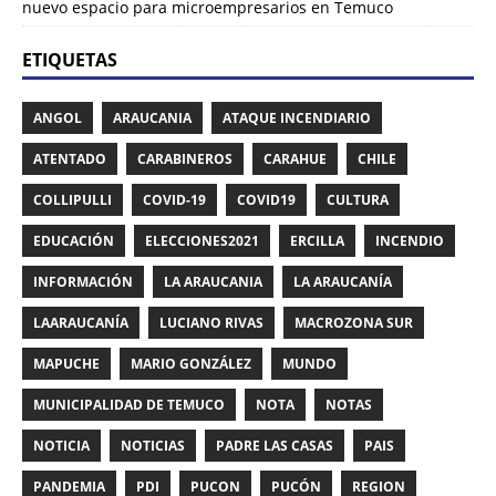
nuevo espacio para microempresarios en Temuco
ETIQUETAS
ANGOL
ARAUCANIA
ATAQUE INCENDIARIO
ATENTADO
CARABINEROS
CARAHUE
CHILE
COLLIPULLI
COVID-19
COVID19
CULTURA
EDUCACIÓN
ELECCIONES2021
ERCILLA
INCENDIO
INFORMACIÓN
LA ARAUCANIA
LA ARAUCANÍA
LAARAUCANÍA
LUCIANO RIVAS
MACROZONA SUR
MAPUCHE
MARIO GONZÁLEZ
MUNDO
MUNICIPALIDAD DE TEMUCO
NOTA
NOTAS
NOTICIA
NOTICIAS
PADRE LAS CASAS
PAIS
PANDEMIA
PDI
PUCON
PUCÓN
REGION