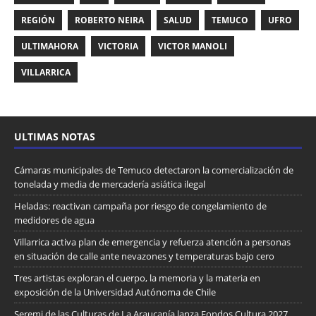
REGIÓN
ROBERTO NEIRA
SALUD
TEMUCO
UFRO
ULTIMAHORA
VICTORIA
VICTOR MANOLI
VILLARRICA
ULTIMAS NOTAS
Cámaras municipales de Temuco detectaron la comercialización de
tonelada y media de mercadería asiática ilegal
Heladas: reactivan campaña por riesgo de congelamiento de
medidores de agua
Villarrica activa plan de emergencia y refuerza atención a personas
en situación de calle ante nevazones y temperaturas bajo cero
Tres artistas exploran el cuerpo, la memoria y la materia en
exposición de la Universidad Autónoma de Chile
Seremi de las Culturas de La Araucanía lanza Fondos Cultura 2027