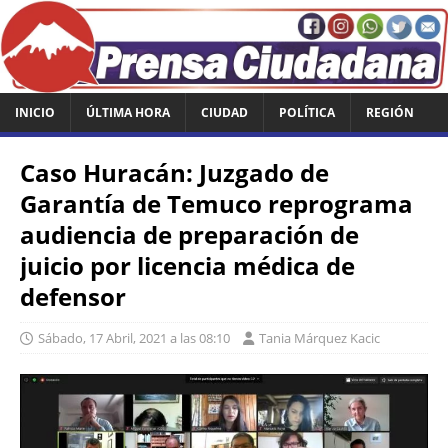
INICIO
ÚLTIMA HORA
CIUDAD
POLÍTICA
REGIÓN
Caso Huracán: Juzgado de
Garantía de Temuco reprograma
audiencia de preparación de
juicio por licencia médica de
defensor
Sábado, 17 Abril, 2021 a las 08:10
Tania Márquez Kacic