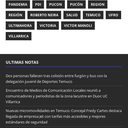
PANDEMIA
PDI
PUCON
PUCÓN
REGION
REGIÓN
ROBERTO NEIRA
SALUD
TEMUCO
UFRO
ULTIMAHORA
VICTORIA
VICTOR MANOLI
VILLARRICA
ULTIMAS NOTAS
Dos personas fallecen tras colisión entre furgón y bus con la
delegación juvenil de Deportes Temuco
Encuentro de Medios de Comunicación Locales reunió a
comunicadores y periodistas de la zona lacustre en Duoc UC
Villarrica
Nuevas micromovilidades en Temuco: Concejal Fredy Cartes destaca
llegada de empresa Jet con tarifas más accesibles y mejores
estándares de seguridad