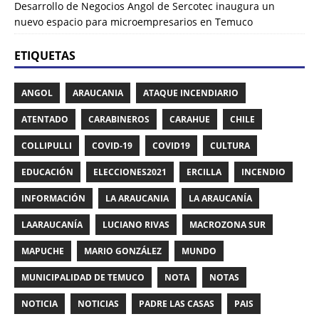
Desarrollo de Negocios Angol de Sercotec inaugura un
nuevo espacio para microempresarios en Temuco
ETIQUETAS
ANGOL
ARAUCANIA
ATAQUE INCENDIARIO
ATENTADO
CARABINEROS
CARAHUE
CHILE
COLLIPULLI
COVID-19
COVID19
CULTURA
EDUCACIÓN
ELECCIONES2021
ERCILLA
INCENDIO
INFORMACIÓN
LA ARAUCANIA
LA ARAUCANÍA
LAARAUCANÍA
LUCIANO RIVAS
MACROZONA SUR
MAPUCHE
MARIO GONZÁLEZ
MUNDO
MUNICIPALIDAD DE TEMUCO
NOTA
NOTAS
NOTICIA
NOTICIAS
PADRE LAS CASAS
PAIS