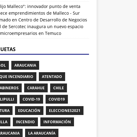
lijo Malleco": innovador punto de venta
alece emprendimientos de Malleco - Sur
rmado
en
Centro de Desarrollo de Negocios
l de Sercotec inaugura un nuevo espacio
 microempresarios en Temuco
QUETAS
GOL
ARAUCANIA
QUE INCENDIARIO
ATENTADO
ABINEROS
CARAHUE
CHILE
LIPULLI
COVID-19
COVID19
TURA
EDUCACIÓN
ELECCIONES2021
ILLA
INCENDIO
INFORMACIÓN
ARAUCANIA
LA ARAUCANÍA