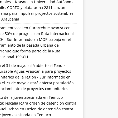
nibles | Krasno
en
Universidad Autónoma
hile, CORFO y plataforma 2811 lanzan
rama para impulsar proyectos sostenibles
a Araucanía
ramiento vial en Curarrehue avanza con
de 50% de progreso en Ruta Internacional
CH - Sur Informado
en
MOP trabaja en el
ramiento de la pasada urbana de
rrehue que forma parte de la Ruta
rnacional 199-CH
 el 31 de mayo está abierto el Fondo
ursable Aguas Araucanía para proyectos
itarios de la región - Sur Informado
en
 el 31 de mayo estará abierta postulación
anciamiento de proyectos comunitarios
so de la joven asesinada en Temuco
a: Fiscalía logra orden de detención contra
uel Ochoa
en
Orden de detención contra
de joven asesinada en Temuco