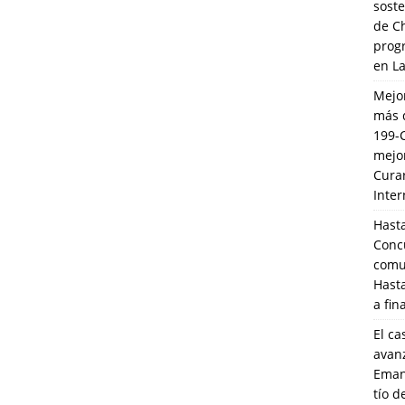
soste
de C
prog
en L
Mejo
más 
199-
mejo
Cura
Inte
Hasta
Conc
comun
Hasta
a fin
El ca
avanz
Eman
tío 