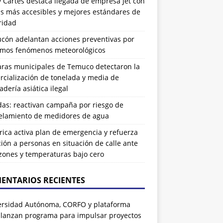
 Cartes destaca llegada de empresa Jet con
as más accesibles y mejores estándares de
ridad
ucón adelantan acciones preventivas por
imos fenómenos meteorológicos
ras municipales de Temuco detectaron la
cialización de tonelada y media de
dería asiática ilegal
das: reactivan campaña por riesgo de
elamiento de medidores de agua
rrica activa plan de emergencia y refuerza
ión a personas en situación de calle ante
zones y temperaturas bajo cero
ENTARIOS RECIENTES
ersidad Autónoma, CORFO y plataforma
 lanzan programa para impulsar proyectos