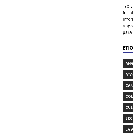
"Yo E
fort
Info
Ango
para
ETI
AN
ATA
CAR
COL
CUL
ERC
LA 