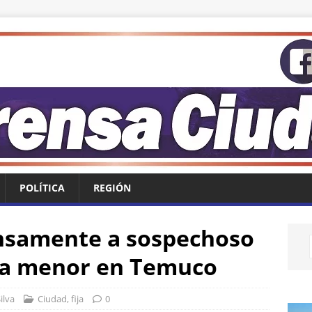
POLÍTICA
REGIÓN
ensamente a sospechoso
una menor en Temuco
ilva
Ciudad
,
fija
0