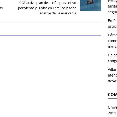
Fredy
CGE activa plan de acción preventivo
tarif
as
por viento y lluvias en Temuco y zona
segu
lacustre de La Araucanía
En P
próx
Cáma
comer
merca
Hela
cong
Villa
atenc
neva
COM
Univ
2811