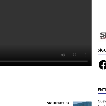
SÍG
ENT
Nuev
SIGUIENTE