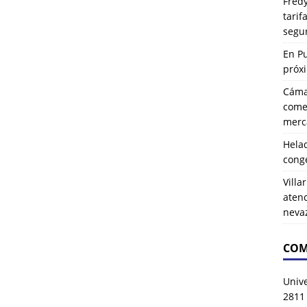
Fredy
tarif
segu
En P
próx
Cáma
comer
merca
Hela
cong
Villa
atenc
neva
COM
Univ
2811