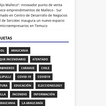
lijo Malleco": innovador punto de venta
alece emprendimientos de Malleco - Sur
rmado
en
Centro de Desarrollo de Negocios
l de Sercotec inaugura un nuevo espacio
 microempresarios en Temuco
QUETAS
GOL
ARAUCANIA
QUE INCENDIARIO
ATENTADO
ABINEROS
CARAHUE
CHILE
LIPULLI
COVID-19
COVID19
TURA
EDUCACIÓN
ELECCIONES2021
ILLA
INCENDIO
INFORMACIÓN
ARAUCANIA
LA ARAUCANÍA