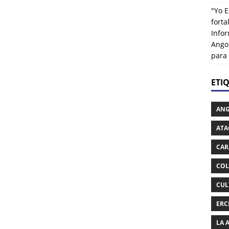
"Yo E
fort
Info
Ango
para
ETI
AN
ATA
CAR
COL
CUL
ERC
LA 