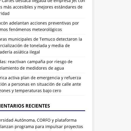
 Cartes destaca llegada de empresa Jet con
as más accesibles y mejores estándares de
ridad
ucón adelantan acciones preventivas por
imos fenómenos meteorológicos
ras municipales de Temuco detectaron la
cialización de tonelada y media de
dería asiática ilegal
das: reactivan campaña por riesgo de
elamiento de medidores de agua
rrica activa plan de emergencia y refuerza
ión a personas en situación de calle ante
zones y temperaturas bajo cero
ENTARIOS RECIENTES
ersidad Autónoma, CORFO y plataforma
 lanzan programa para impulsar proyectos