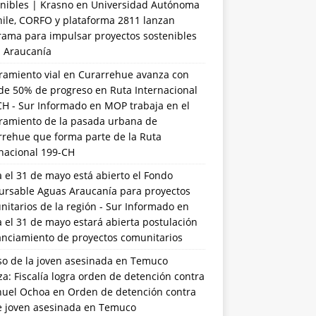
nibles | Krasno
en
Universidad Autónoma
hile, CORFO y plataforma 2811 lanzan
rama para impulsar proyectos sostenibles
a Araucanía
ramiento vial en Curarrehue avanza con
de 50% de progreso en Ruta Internacional
CH - Sur Informado
en
MOP trabaja en el
ramiento de la pasada urbana de
rrehue que forma parte de la Ruta
rnacional 199-CH
 el 31 de mayo está abierto el Fondo
ursable Aguas Araucanía para proyectos
itarios de la región - Sur Informado
en
 el 31 de mayo estará abierta postulación
anciamiento de proyectos comunitarios
so de la joven asesinada en Temuco
a: Fiscalía logra orden de detención contra
uel Ochoa
en
Orden de detención contra
de joven asesinada en Temuco