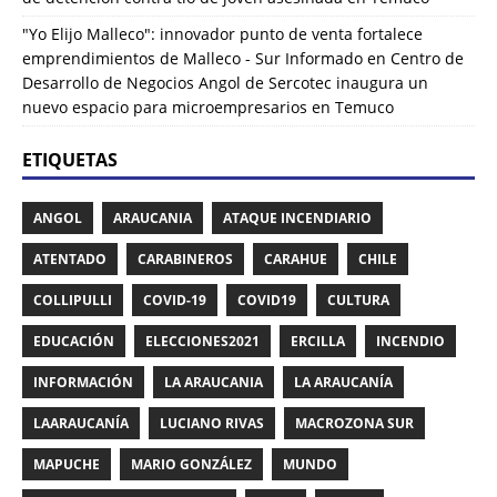
"Yo Elijo Malleco": innovador punto de venta fortalece
emprendimientos de Malleco - Sur Informado
en
Centro de
Desarrollo de Negocios Angol de Sercotec inaugura un
nuevo espacio para microempresarios en Temuco
ETIQUETAS
ANGOL
ARAUCANIA
ATAQUE INCENDIARIO
ATENTADO
CARABINEROS
CARAHUE
CHILE
COLLIPULLI
COVID-19
COVID19
CULTURA
EDUCACIÓN
ELECCIONES2021
ERCILLA
INCENDIO
INFORMACIÓN
LA ARAUCANIA
LA ARAUCANÍA
LAARAUCANÍA
LUCIANO RIVAS
MACROZONA SUR
MAPUCHE
MARIO GONZÁLEZ
MUNDO