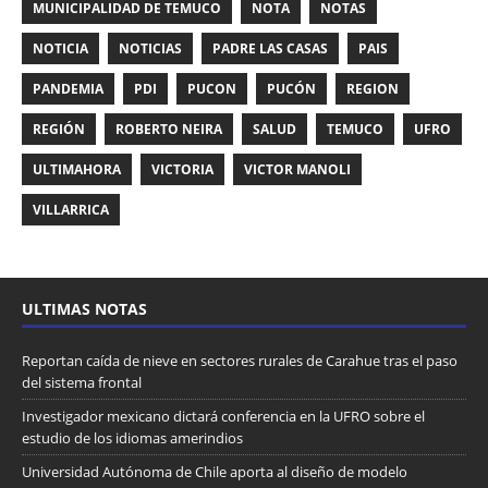
MUNICIPALIDAD DE TEMUCO
NOTA
NOTAS
NOTICIA
NOTICIAS
PADRE LAS CASAS
PAIS
PANDEMIA
PDI
PUCON
PUCÓN
REGION
REGIÓN
ROBERTO NEIRA
SALUD
TEMUCO
UFRO
ULTIMAHORA
VICTORIA
VICTOR MANOLI
VILLARRICA
ULTIMAS NOTAS
Reportan caída de nieve en sectores rurales de Carahue tras el paso
del sistema frontal
Investigador mexicano dictará conferencia en la UFRO sobre el
estudio de los idiomas amerindios
Universidad Autónoma de Chile aporta al diseño de modelo