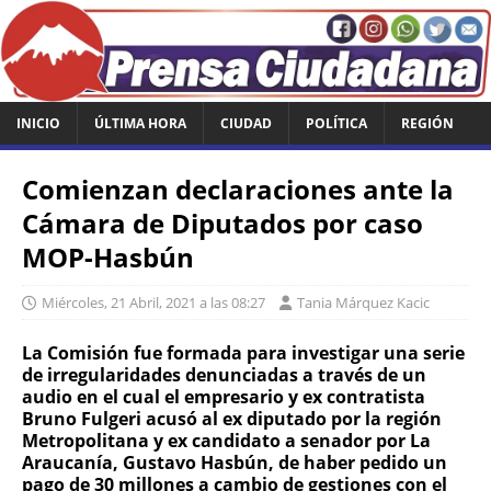
INICIO
ÚLTIMA HORA
CIUDAD
POLÍTICA
REGIÓN
Comienzan declaraciones ante la
Cámara de Diputados por caso
MOP-Hasbún
Miércoles, 21 Abril, 2021 a las 08:27
Tania Márquez Kacic
La Comisión fue formada para investigar una serie
de irregularidades denunciadas a través de un
audio en el cual el empresario y ex contratista
Bruno Fulgeri acusó al ex diputado por la región
Metropolitana y ex candidato a senador por La
Araucanía, Gustavo Hasbún, de haber pedido un
pago de 30 millones a cambio de gestiones con el