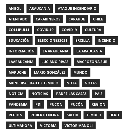
ANGOL
ARAUCANIA
ATAQUE INCENDIARIO
ATENTADO
CARABINEROS
CARAHUE
CHILE
COLLIPULLI
COVID-19
COVID19
CULTURA
EDUCACIÓN
ELECCIONES2021
ERCILLA
INCENDIO
INFORMACIÓN
LA ARAUCANIA
LA ARAUCANÍA
LAARAUCANÍA
LUCIANO RIVAS
MACROZONA SUR
MAPUCHE
MARIO GONZÁLEZ
MUNDO
MUNICIPALIDAD DE TEMUCO
NOTA
NOTAS
NOTICIA
NOTICIAS
PADRE LAS CASAS
PAIS
PANDEMIA
PDI
PUCON
PUCÓN
REGION
REGIÓN
ROBERTO NEIRA
SALUD
TEMUCO
UFRO
ULTIMAHORA
VICTORIA
VICTOR MANOLI