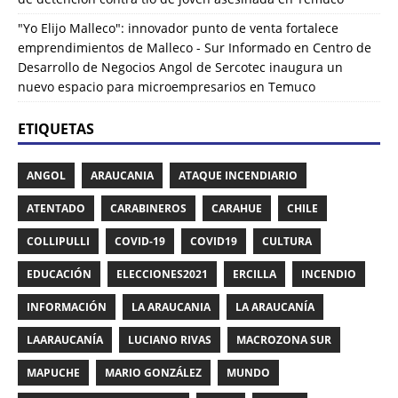
"Yo Elijo Malleco": innovador punto de venta fortalece
emprendimientos de Malleco - Sur Informado
en
Centro de
Desarrollo de Negocios Angol de Sercotec inaugura un
nuevo espacio para microempresarios en Temuco
ETIQUETAS
ANGOL
ARAUCANIA
ATAQUE INCENDIARIO
ATENTADO
CARABINEROS
CARAHUE
CHILE
COLLIPULLI
COVID-19
COVID19
CULTURA
EDUCACIÓN
ELECCIONES2021
ERCILLA
INCENDIO
INFORMACIÓN
LA ARAUCANIA
LA ARAUCANÍA
LAARAUCANÍA
LUCIANO RIVAS
MACROZONA SUR
MAPUCHE
MARIO GONZÁLEZ
MUNDO