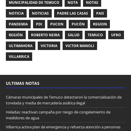
MUNICIPALIDAD DE TEMUCO
NOTA
NOTAS
NOTICIA
NOTICIAS
PADRE LAS CASAS
PAIS
PANDEMIA
PDI
PUCON
PUCÓN
REGION
REGIÓN
ROBERTO NEIRA
SALUD
TEMUCO
UFRO
ULTIMAHORA
VICTORIA
VICTOR MANOLI
VILLARRICA
ULTIMAS NOTAS
Cámaras municipales de Temuco detectaron la comercialización de
tonelada y media de mercadería asiática ilegal
Heladas: reactivan campaña por riesgo de congelamiento de
medidores de agua
Villarrica activa plan de emergencia y refuerza atención a personas