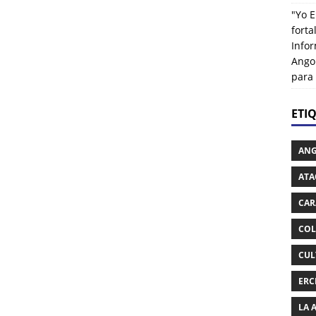
"Yo E
fort
Info
Ango
para
ETI
AN
ATA
CAR
COL
CUL
ERC
LA 