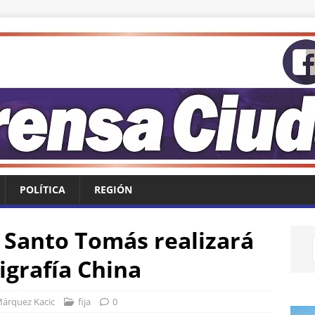
POLÍTICA
REGIÓN
o Santo Tomás realizará
igrafía China
Márquez Kacic
fija
0