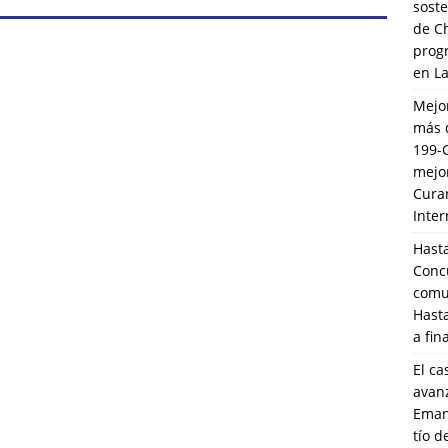
soste
de C
prog
en L
Mejo
más 
199-
mejo
Cura
Inte
Hasta
Conc
comun
Hasta
a fin
El ca
avanz
Eman
tío 