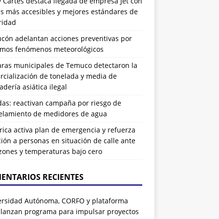
 Cartes destaca llegada de empresa Jet con
as más accesibles y mejores estándares de
ridad
ucón adelantan acciones preventivas por
imos fenómenos meteorológicos
ras municipales de Temuco detectaron la
cialización de tonelada y media de
dería asiática ilegal
das: reactivan campaña por riesgo de
elamiento de medidores de agua
rrica activa plan de emergencia y refuerza
ión a personas en situación de calle ante
zones y temperaturas bajo cero
ENTARIOS RECIENTES
ersidad Autónoma, CORFO y plataforma
 lanzan programa para impulsar proyectos