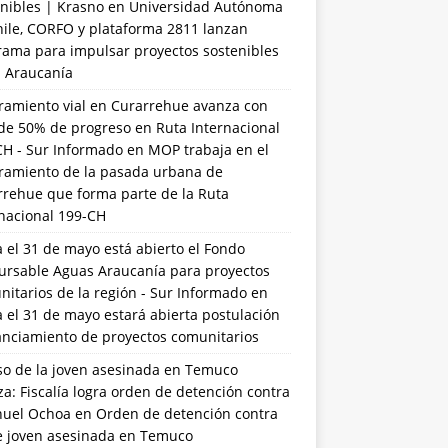
nibles | Krasno
en
Universidad Autónoma
hile, CORFO y plataforma 2811 lanzan
rama para impulsar proyectos sostenibles
a Araucanía
ramiento vial en Curarrehue avanza con
de 50% de progreso en Ruta Internacional
CH - Sur Informado
en
MOP trabaja en el
ramiento de la pasada urbana de
rrehue que forma parte de la Ruta
rnacional 199-CH
 el 31 de mayo está abierto el Fondo
ursable Aguas Araucanía para proyectos
itarios de la región - Sur Informado
en
 el 31 de mayo estará abierta postulación
anciamiento de proyectos comunitarios
so de la joven asesinada en Temuco
a: Fiscalía logra orden de detención contra
uel Ochoa
en
Orden de detención contra
de joven asesinada en Temuco