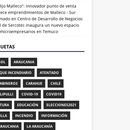
lijo Malleco": innovador punto de venta
alece emprendimientos de Malleco - Sur
rmado
en
Centro de Desarrollo de Negocios
l de Sercotec inaugura un nuevo espacio
 microempresarios en Temuco
QUETAS
GOL
ARAUCANIA
QUE INCENDIARIO
ATENTADO
ABINEROS
CARAHUE
CHILE
LIPULLI
COVID-19
COVID19
TURA
EDUCACIÓN
ELECCIONES2021
ILLA
INCENDIO
INFORMACIÓN
ARAUCANIA
LA ARAUCANÍA