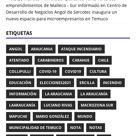
emprendimientos de Malleco - Sur Informado
en
Centro de
Desarrollo de Negocios Angol de Sercotec inaugura un
nuevo espacio para microempresarios en Temuco
ETIQUETAS
ANGOL
ARAUCANIA
ATAQUE INCENDIARIO
ATENTADO
CARABINEROS
CARAHUE
CHILE
COLLIPULLI
COVID-19
COVID19
CULTURA
EDUCACIÓN
ELECCIONES2021
ERCILLA
INCENDIO
INFORMACIÓN
LA ARAUCANIA
LA ARAUCANÍA
LAARAUCANÍA
LUCIANO RIVAS
MACROZONA SUR
MAPUCHE
MARIO GONZÁLEZ
MUNDO
MUNICIPALIDAD DE TEMUCO
NOTA
NOTAS