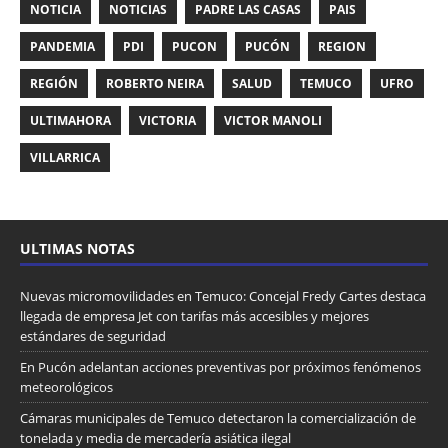
NOTICIA
NOTICIAS
PADRE LAS CASAS
PAIS
PANDEMIA
PDI
PUCON
PUCÓN
REGION
REGIÓN
ROBERTO NEIRA
SALUD
TEMUCO
UFRO
ULTIMAHORA
VICTORIA
VICTOR MANOLI
VILLARRICA
ULTIMAS NOTAS
Nuevas micromovilidades en Temuco: Concejal Fredy Cartes destaca
llegada de empresa Jet con tarifas más accesibles y mejores
estándares de seguridad
En Pucón adelantan acciones preventivas por próximos fenómenos
meteorológicos
Cámaras municipales de Temuco detectaron la comercialización de
tonelada y media de mercadería asiática ilegal