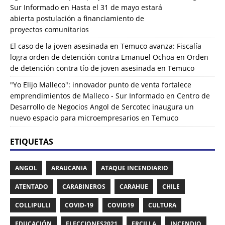
Sur Informado
en
Hasta el 31 de mayo estará
abierta postulación a financiamiento de
proyectos comunitarios
El caso de la joven asesinada en Temuco avanza: Fiscalía
logra orden de detención contra Emanuel Ochoa
en
Orden
de detención contra tío de joven asesinada en Temuco
"Yo Elijo Malleco": innovador punto de venta fortalece
emprendimientos de Malleco - Sur Informado
en
Centro de
Desarrollo de Negocios Angol de Sercotec inaugura un
nuevo espacio para microempresarios en Temuco
ETIQUETAS
ANGOL
ARAUCANIA
ATAQUE INCENDIARIO
ATENTADO
CARABINEROS
CARAHUE
CHILE
COLLIPULLI
COVID-19
COVID19
CULTURA
EDUCACIÓN
ELECCIONES2021
ERCILLA
INCENDIO