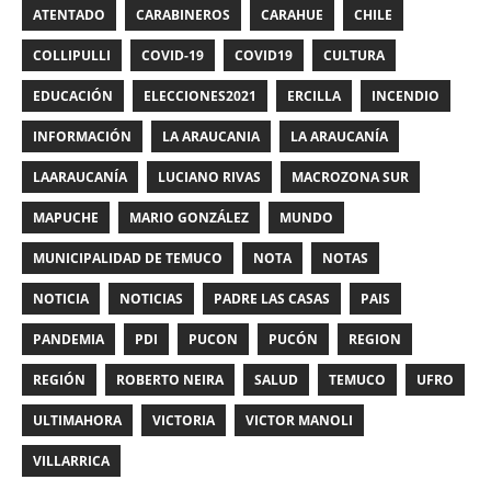
ATENTADO
CARABINEROS
CARAHUE
CHILE
COLLIPULLI
COVID-19
COVID19
CULTURA
EDUCACIÓN
ELECCIONES2021
ERCILLA
INCENDIO
INFORMACIÓN
LA ARAUCANIA
LA ARAUCANÍA
LAARAUCANÍA
LUCIANO RIVAS
MACROZONA SUR
MAPUCHE
MARIO GONZÁLEZ
MUNDO
MUNICIPALIDAD DE TEMUCO
NOTA
NOTAS
NOTICIA
NOTICIAS
PADRE LAS CASAS
PAIS
PANDEMIA
PDI
PUCON
PUCÓN
REGION
REGIÓN
ROBERTO NEIRA
SALUD
TEMUCO
UFRO
ULTIMAHORA
VICTORIA
VICTOR MANOLI
VILLARRICA