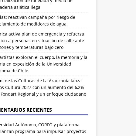
cialización de tonelada y media de
dería asiática ilegal
das: reactivan campaña por riesgo de
elamiento de medidores de agua
rrica activa plan de emergencia y refuerza
ión a personas en situación de calle ante
zones y temperaturas bajo cero
artistas exploran el cuerpo, la memoria y la
ia en exposición de la Universidad
noma de Chile
i de las Culturas de La Araucanía lanza
os Cultura 2027 con un aumento del 6,2%
l Fondart Regional y un enfoque ciudadano
ENTARIOS RECIENTES
ersidad Autónoma, CORFO y plataforma
 lanzan programa para impulsar proyectos