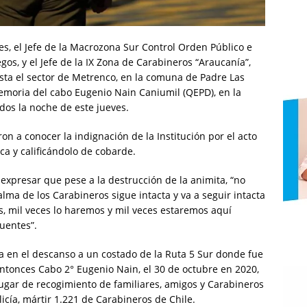
s, el Jefe de la Macrozona Sur Control Orden Público e
gos, y el Jefe de la IX Zona de Carabineros “Araucanía”,
asta el sector de Metrenco, en la comuna de Padre Las
emoria del cabo Eugenio Nain Caniumil (QEPD), en la
dos la noche de este jueves.
on a conocer la indignación de la Institución por el acto
ca y calificándolo de cobarde.
 expresar que pese a la destrucción de la animita, “no
lma de los Carabineros sigue intacta y va a seguir intacta
ces, mil veces lo haremos y mil veces estaremos aquí
uentes”.
a en el descanso a un costado de la Ruta 5 Sur donde fue
tonces Cabo 2° Eugenio Nain, el 30 de octubre en 2020,
ugar de recogimiento de familiares, amigos y Carabineros
cía, mártir 1.221 de Carabineros de Chile.