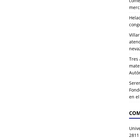
comer
merca
Hela
cong
Villa
atenc
neva
Tres 
mater
Autó
Serem
Fond
en e
COM
Univ
2811