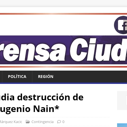
POLÍTICA
REGIÓN
dia destrucción de
Eugenio Nain*
Márquez Kacic
Contingencia
0