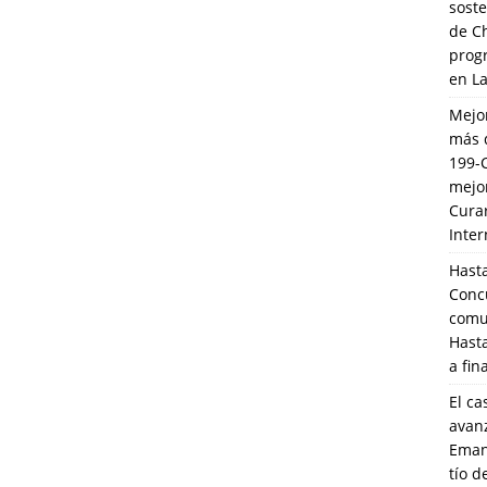
soste
de C
prog
en L
Mejo
más 
199-
mejo
Cura
Inte
Hasta
Conc
comun
Hasta
a fin
El ca
avanz
Eman
tío 