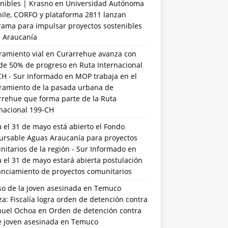
nibles | Krasno
en
Universidad Autónoma
hile, CORFO y plataforma 2811 lanzan
rama para impulsar proyectos sostenibles
a Araucanía
ramiento vial en Curarrehue avanza con
de 50% de progreso en Ruta Internacional
CH - Sur Informado
en
MOP trabaja en el
ramiento de la pasada urbana de
rrehue que forma parte de la Ruta
rnacional 199-CH
 el 31 de mayo está abierto el Fondo
ursable Aguas Araucanía para proyectos
itarios de la región - Sur Informado
en
 el 31 de mayo estará abierta postulación
anciamiento de proyectos comunitarios
so de la joven asesinada en Temuco
a: Fiscalía logra orden de detención contra
uel Ochoa
en
Orden de detención contra
de joven asesinada en Temuco