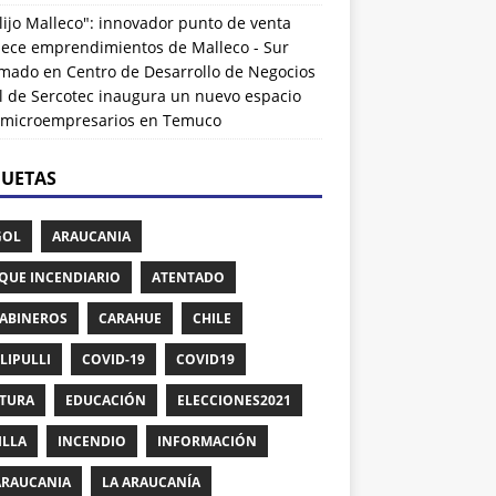
lijo Malleco": innovador punto de venta
alece emprendimientos de Malleco - Sur
rmado
en
Centro de Desarrollo de Negocios
l de Sercotec inaugura un nuevo espacio
 microempresarios en Temuco
QUETAS
GOL
ARAUCANIA
QUE INCENDIARIO
ATENTADO
ABINEROS
CARAHUE
CHILE
LIPULLI
COVID-19
COVID19
TURA
EDUCACIÓN
ELECCIONES2021
ILLA
INCENDIO
INFORMACIÓN
ARAUCANIA
LA ARAUCANÍA