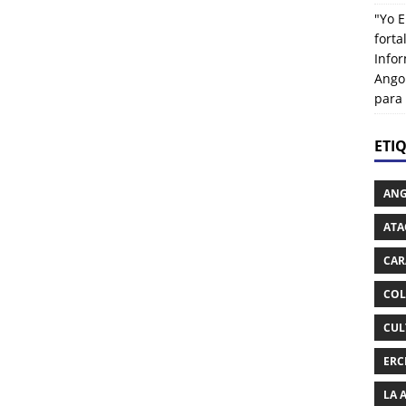
"Yo E
fort
Info
Ango
para
ETI
AN
ATA
CAR
COL
CUL
ERC
LA 