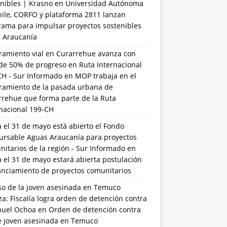
nibles | Krasno
en
Universidad Autónoma
hile, CORFO y plataforma 2811 lanzan
rama para impulsar proyectos sostenibles
a Araucanía
ramiento vial en Curarrehue avanza con
de 50% de progreso en Ruta Internacional
CH - Sur Informado
en
MOP trabaja en el
ramiento de la pasada urbana de
rrehue que forma parte de la Ruta
rnacional 199-CH
 el 31 de mayo está abierto el Fondo
ursable Aguas Araucanía para proyectos
itarios de la región - Sur Informado
en
 el 31 de mayo estará abierta postulación
anciamiento de proyectos comunitarios
so de la joven asesinada en Temuco
a: Fiscalía logra orden de detención contra
uel Ochoa
en
Orden de detención contra
de joven asesinada en Temuco