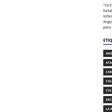
"Yo E
fort
Info
Ango
para
ETI
AN
ATA
CAR
COL
CUL
ERC
LA 