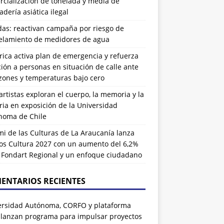
cialización de tonelada y media de
dería asiática ilegal
das: reactivan campaña por riesgo de
elamiento de medidores de agua
rrica activa plan de emergencia y refuerza
ión a personas en situación de calle ante
zones y temperaturas bajo cero
artistas exploran el cuerpo, la memoria y la
ia en exposición de la Universidad
noma de Chile
i de las Culturas de La Araucanía lanza
os Cultura 2027 con un aumento del 6,2%
l Fondart Regional y un enfoque ciudadano
ENTARIOS RECIENTES
ersidad Autónoma, CORFO y plataforma
 lanzan programa para impulsar proyectos