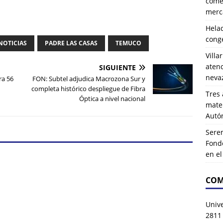
comer
merca
Hela
cong
NOTICIAS
PADRE LAS CASAS
TEMUCO
Villa
atenc
SIGUIENTE
neva
ra 56
FON: Subtel adjudica Macrozona Sur y
completa histórico despliegue de Fibra
Tres 
Óptica a nivel nacional
mater
Autó
Serem
Fond
en e
COM
Univ
2811