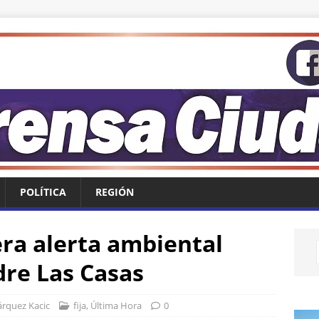
POLÍTICA
REGIÓN
ra alerta ambiental
re Las Casas
rquez Kacic
fija
,
Última Hora
0