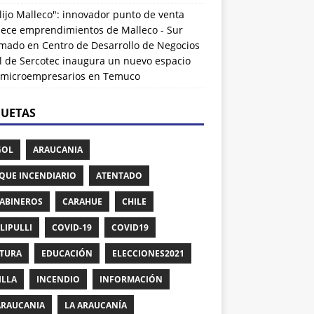
lijo Malleco": innovador punto de venta
alece emprendimientos de Malleco - Sur
rmado
en
Centro de Desarrollo de Negocios
l de Sercotec inaugura un nuevo espacio
 microempresarios en Temuco
QUETAS
GOL
ARAUCANIA
QUE INCENDIARIO
ATENTADO
ABINEROS
CARAHUE
CHILE
LIPULLI
COVID-19
COVID19
TURA
EDUCACIÓN
ELECCIONES2021
ILLA
INCENDIO
INFORMACIÓN
ARAUCANIA
LA ARAUCANÍA