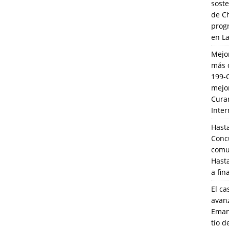
soste
de C
prog
en L
Mejo
más 
199-
mejo
Cura
Inte
Hasta
Conc
comun
Hasta
a fin
El ca
avanz
Eman
tío 