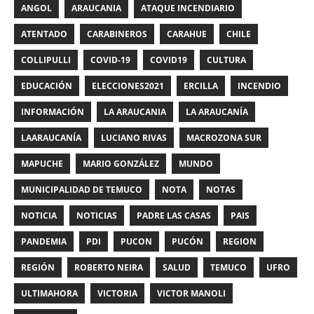
ANGOL
ARAUCANIA
ATAQUE INCENDIARIO
ATENTADO
CARABINEROS
CARAHUE
CHILE
COLLIPULLI
COVID-19
COVID19
CULTURA
EDUCACIÓN
ELECCIONES2021
ERCILLA
INCENDIO
INFORMACIÓN
LA ARAUCANIA
LA ARAUCANÍA
LAARAUCANÍA
LUCIANO RIVAS
MACROZONA SUR
MAPUCHE
MARIO GONZÁLEZ
MUNDO
MUNICIPALIDAD DE TEMUCO
NOTA
NOTAS
NOTICIA
NOTICIAS
PADRE LAS CASAS
PAIS
PANDEMIA
PDI
PUCON
PUCÓN
REGION
REGIÓN
ROBERTO NEIRA
SALUD
TEMUCO
UFRO
ULTIMAHORA
VICTORIA
VICTOR MANOLI