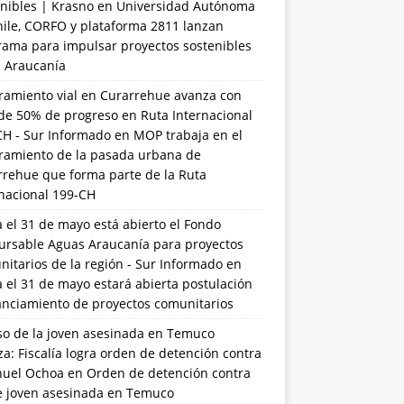
nibles | Krasno
en
Universidad Autónoma
hile, CORFO y plataforma 2811 lanzan
rama para impulsar proyectos sostenibles
a Araucanía
ramiento vial en Curarrehue avanza con
de 50% de progreso en Ruta Internacional
CH - Sur Informado
en
MOP trabaja en el
ramiento de la pasada urbana de
rrehue que forma parte de la Ruta
rnacional 199-CH
 el 31 de mayo está abierto el Fondo
ursable Aguas Araucanía para proyectos
itarios de la región - Sur Informado
en
 el 31 de mayo estará abierta postulación
anciamiento de proyectos comunitarios
so de la joven asesinada en Temuco
a: Fiscalía logra orden de detención contra
uel Ochoa
en
Orden de detención contra
de joven asesinada en Temuco