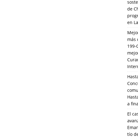
soste
de C
prog
en L
Mejo
más 
199-
mejo
Cura
Inte
Hasta
Conc
comun
Hasta
a fin
El ca
avanz
Eman
tío 