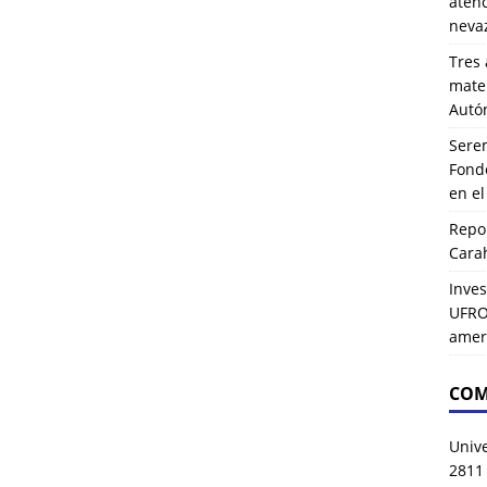
atenc
neva
Tres 
mater
Autó
Serem
Fond
en e
Repor
Carah
Inves
UFRO 
amer
COM
Univ
2811