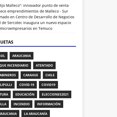
lijo Malleco": innovador punto de venta
alece emprendimientos de Malleco - Sur
rmado
en
Centro de Desarrollo de Negocios
l de Sercotec inaugura un nuevo espacio
 microempresarios en Temuco
QUETAS
GOL
ARAUCANIA
QUE INCENDIARIO
ATENTADO
ABINEROS
CARAHUE
CHILE
LIPULLI
COVID-19
COVID19
TURA
EDUCACIÓN
ELECCIONES2021
ILLA
INCENDIO
INFORMACIÓN
ARAUCANIA
LA ARAUCANÍA