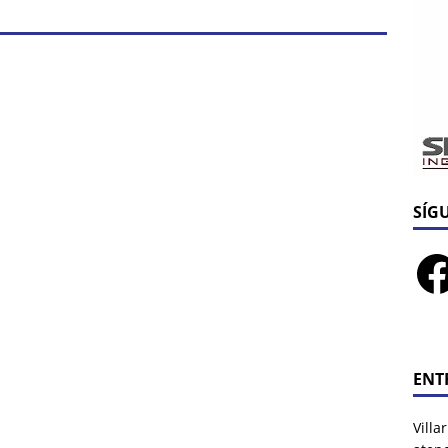
SÍG
ENT
Villa