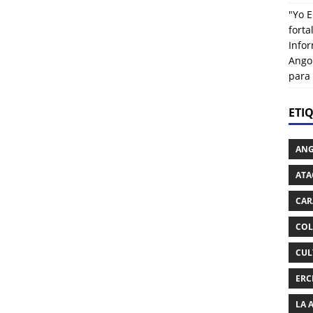
"Yo E
fort
Info
Ango
para
ETI
AN
ATA
CAR
COL
CUL
ERC
LA 