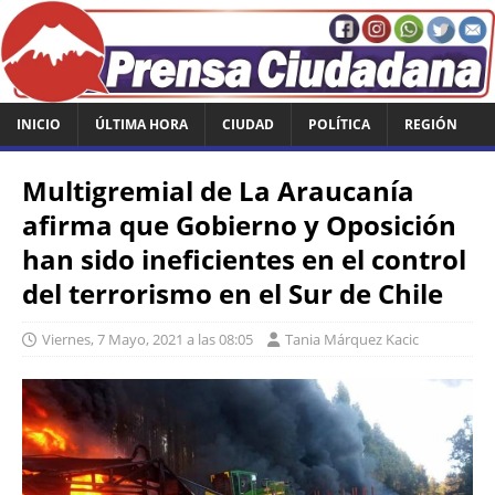
INICIO
ÚLTIMA HORA
CIUDAD
POLÍTICA
REGIÓN
Multigremial de La Araucanía
afirma que Gobierno y Oposición
han sido ineficientes en el control
del terrorismo en el Sur de Chile
Viernes, 7 Mayo, 2021 a las 08:05
Tania Márquez Kacic