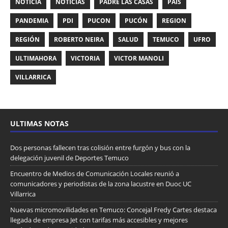
NOTICIA
NOTICIAS
PADRE LAS CASAS
PAIS
PANDEMIA
PDI
PUCON
PUCÓN
REGION
REGIÓN
ROBERTO NEIRA
SALUD
TEMUCO
UFRO
ULTIMAHORA
VICTORIA
VICTOR MANOLI
VILLARRICA
ULTIMAS NOTAS
Dos personas fallecen tras colisión entre furgón y bus con la
delegación juvenil de Deportes Temuco
Encuentro de Medios de Comunicación Locales reunió a
comunicadores y periodistas de la zona lacustre en Duoc UC
Villarrica
Nuevas micromovilidades en Temuco: Concejal Fredy Cartes destaca
llegada de empresa Jet con tarifas más accesibles y mejores