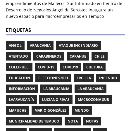
emprendimientos de Malleco - Sur Informado
en
Centro de
Desarrollo de Negocios Angol de Sercotec inaugura un
nuevo espacio para microempresarios en Temuco
ETIQUETAS
ANGOL
ARAUCANIA
ATAQUE INCENDIARIO
ATENTADO
CARABINEROS
CARAHUE
CHILE
COLLIPULLI
COVID-19
COVID19
CULTURA
EDUCACIÓN
ELECCIONES2021
ERCILLA
INCENDIO
INFORMACIÓN
LA ARAUCANIA
LA ARAUCANÍA
LAARAUCANÍA
LUCIANO RIVAS
MACROZONA SUR
MAPUCHE
MARIO GONZÁLEZ
MUNDO
MUNICIPALIDAD DE TEMUCO
NOTA
NOTAS