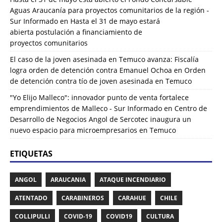
Aguas Araucanía para proyectos comunitarios de la región -
Sur Informado
en
Hasta el 31 de mayo estará
abierta postulación a financiamiento de
proyectos comunitarios
El caso de la joven asesinada en Temuco avanza: Fiscalía
logra orden de detención contra Emanuel Ochoa
en
Orden
de detención contra tío de joven asesinada en Temuco
"Yo Elijo Malleco": innovador punto de venta fortalece
emprendimientos de Malleco - Sur Informado
en
Centro de
Desarrollo de Negocios Angol de Sercotec inaugura un
nuevo espacio para microempresarios en Temuco
ETIQUETAS
ANGOL
ARAUCANIA
ATAQUE INCENDIARIO
ATENTADO
CARABINEROS
CARAHUE
CHILE
COLLIPULLI
COVID-19
COVID19
CULTURA