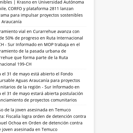
nibles | Krasno
en
Universidad Autónoma
hile, CORFO y plataforma 2811 lanzan
rama para impulsar proyectos sostenibles
a Araucanía
ramiento vial en Curarrehue avanza con
de 50% de progreso en Ruta Internacional
CH - Sur Informado
en
MOP trabaja en el
ramiento de la pasada urbana de
rrehue que forma parte de la Ruta
rnacional 199-CH
 el 31 de mayo está abierto el Fondo
ursable Aguas Araucanía para proyectos
itarios de la región - Sur Informado
en
 el 31 de mayo estará abierta postulación
anciamiento de proyectos comunitarios
so de la joven asesinada en Temuco
a: Fiscalía logra orden de detención contra
uel Ochoa
en
Orden de detención contra
de joven asesinada en Temuco