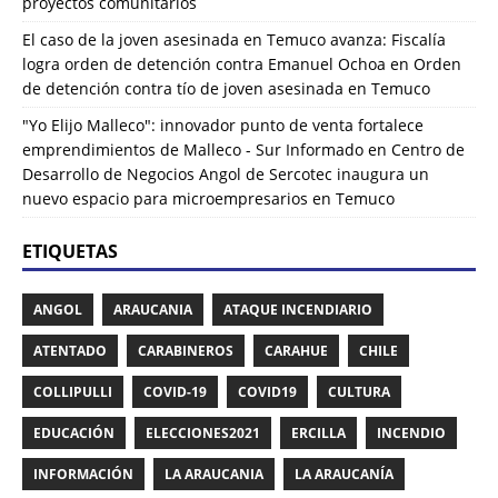
proyectos comunitarios
El caso de la joven asesinada en Temuco avanza: Fiscalía
logra orden de detención contra Emanuel Ochoa
en
Orden
de detención contra tío de joven asesinada en Temuco
"Yo Elijo Malleco": innovador punto de venta fortalece
emprendimientos de Malleco - Sur Informado
en
Centro de
Desarrollo de Negocios Angol de Sercotec inaugura un
nuevo espacio para microempresarios en Temuco
ETIQUETAS
ANGOL
ARAUCANIA
ATAQUE INCENDIARIO
ATENTADO
CARABINEROS
CARAHUE
CHILE
COLLIPULLI
COVID-19
COVID19
CULTURA
EDUCACIÓN
ELECCIONES2021
ERCILLA
INCENDIO
INFORMACIÓN
LA ARAUCANIA
LA ARAUCANÍA