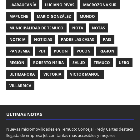
LAARAUCANÍA
LUCIANO RIVAS
MACROZONA SUR
MAPUCHE
MARIO GONZÁLEZ
MUNDO
MUNICIPALIDAD DE TEMUCO
NOTA
NOTAS
NOTICIA
NOTICIAS
PADRE LAS CASAS
PAIS
PANDEMIA
PDI
PUCON
PUCÓN
REGION
REGIÓN
ROBERTO NEIRA
SALUD
TEMUCO
UFRO
ULTIMAHORA
VICTORIA
VICTOR MANOLI
VILLARRICA
ULTIMAS NOTAS
Nuevas micromovilidades en Temuco: Concejal Fredy Cartes destaca
llegada de empresa Jet con tarifas más accesibles y mejores